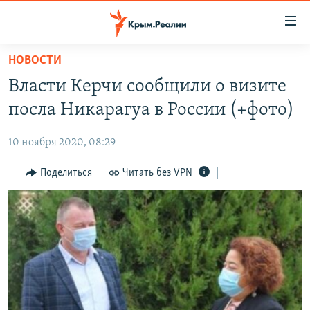
Доступность
ссылки
Вернуться
НОВОСТИ
к
НОВОСТИ
Власти Керчи сообщили о визите
основному
СПЕЦПРОЕКТЫ
содержанию
посла Никарагуа в России (+фото)
ВОДА
Вернутся
ГРУЗ 200
к
10 ноября 2020, 08:29
ИСТОРИЯ
КАРТА ВОЕННЫХ ОБЪЕКТОВ КРЫМА
главной
ЕЩЕ
Поделиться
Читать без VPN
11 ЛЕТ ОККУПАЦИИ КРЫМА. 11 ИСТОРИЙ СОПРОТИВЛЕНИЯ
навигации
Вернутся
РАДІО СВОБОДА
ИНТЕРАКТИВ
к
КАК ОБОЙТИ БЛОКИРОВКУ
ИНФОГРАФИКА
поиску
ТЕЛЕПРОЕКТ КРЫМ.РЕАЛИИ
Українською
СОВЕТЫ ПРАВОЗАЩИТНИКОВ
Qırımtatar
ПРОПАВШИЕ БЕЗ ВЕСТИ