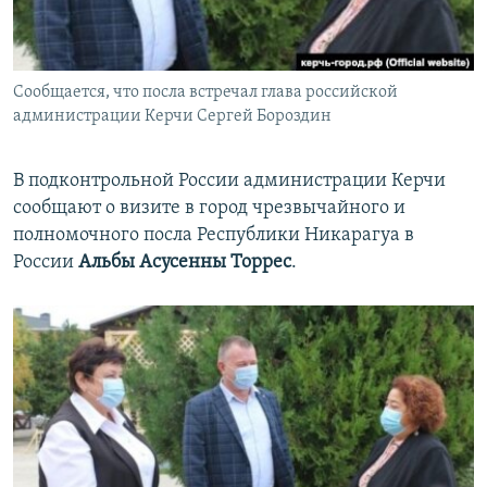
ПРИСОЕДИНЯЙТЕСЬ!
ПОБЕДИТЕЛЕЙ НЕ СУДЯТ?
КРЫМ.НЕПОКОРЕННЫЙ
Сообщается, что посла встречал глава российской
ELIFBE
администрации Керчи Сергей Бороздин
УКРАИНСКАЯ ПРОБЛЕМА КРЫМА
Все сайты RFE/RL
В подконтрольной России администрации Керчи
сообщают о визите в город чрезвычайного и
полномочного посла Республики Никарагуа в
России
Альбы Асусенны Торрес
.