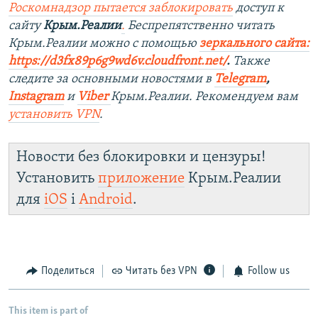
Роскомнадзор пытается заблокировать
доступ к
сайту
Крым.Реалии
.
Беспрепятственно читать
Крым.Реалии можно с помощью
зеркального сайта:
https://d3fx89p6g9wd6v.cloudfront.net/
. ​
Также
следите за основными новостями в
Telegram
,
Instagram
и
Viber
Крым.Реалии. Рекомендуем вам
установить
VPN
.
Новости без блокировки и цензуры!
Установить
приложение
Крым.Реалии
для
iOS
і
Android
.
Поделиться
Читать без VPN
Follow us
This item is part of