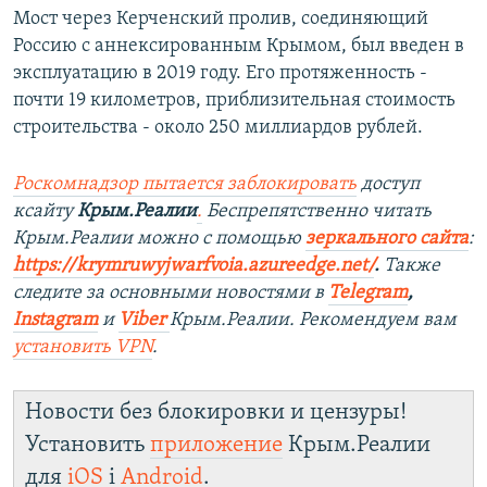
Мост через Керченский пролив, соединяющий
Россию с аннексированным Крымом, был введен в
эксплуатацию в 2019 году. Его протяженность -
почти 19 километров, приблизительная стоимость
строительства - около 250 миллиардов рублей.
Роскомнадзор пытается заблокировать
доступ
ксайту
Крым.Реалии
.
Беспрепятственно читать
Крым.Реалии можно с помощью
зеркального сайта
:
https://krymruwyjwarfvoia.azureedge.net/
.
Также
следите за основными новостями в
Telegram
,
Instagram
и
Viber
Крым.Реалии. Рекомендуем вам
установить
VPN
.
Новости без блокировки и цензуры!
Установить
приложение
Крым.Реалии
для
iOS
і
Android
.