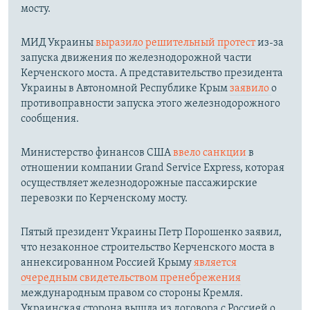
мосту.​
МИД Украины
выразило решительный протест
из-за
запуска движения по железнодорожной части
Керченского моста. А представительство президента
Украины в Автономной Республике Крым
заявило
о
противоправности запуска этого железнодорожного
сообщения.
Министерство финансов США
ввело санкции
в
отношении компании Grand Service Express, которая
осуществляет железнодорожные пассажирские
перевозки по Керченскому мосту.
Пятый президент Украины Петр Порошенко заявил,
что незаконное строительство Керченского моста в
аннексированном Россией Крыму
является
очередным свидетельством пренебрежения
международным правом со стороны Кремля.
Украинская сторона вышла из договора с Россией о