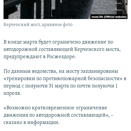
ПРИСОЕДИНЯЙТЕСЬ!
ПОБЕДИТЕЛЕЙ НЕ СУДЯТ?
КРЫМ.НЕПОКОРЕННЫЙ
Керченский мост, архивное фото
ELIFBE
УКРАИНСКАЯ ПРОБЛЕМА КРЫМА
В конце марта будет ограничено движение по
Все сайты RFE/RL
автодорожной составляющей Керченского моста,
предупреждают в Росжелдоре.
По данным ведомства, на мосту запланированы
«тренировки по противопожарной безопасности» в
период с полуночи 31 марта по почти полуночи 1
апреля.
«Возможно кратковременное ограничение
движения по автодорожной составляющей», –
сказано в информации.