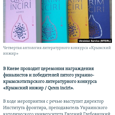
ПРИСОЕДИНЯЙТЕСЬ!
ПОБЕДИТЕЛЕЙ НЕ СУДЯТ?
КРЫМ.НЕПОКОРЕННЫЙ
ELIFBE
УКРАИНСКАЯ ПРОБЛЕМА КРЫМА
Все сайты RFE/RL
Четвертая антология литературного конкурса «Крымский
инжир»
В Киеве проходит церемония награждения
финалистов и победителей пятого украино-
крымскотатарского литературного конкурса
«Крымский инжир / Qırım inciri».
В ходе мероприятия с речью выступит директор
Института фронтира, преподаватель Украинского
католического университета Евгений Глебовицкий,