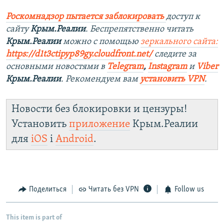
Роскомнадзор пытается заблокировать
доступ к
сайту
Крым.Реалии
. Беспрепятственно читать
Крым.Реалии
можно с помощью
зеркального сайта:
https://d1t3ctipyp89gy.cloudfront.net/
следите за
основными новостями в
Telegram
,
Instagram
и
Viber
Крым.Реалии
. Рекомендуем вам
установить VPN
.
Новости без блокировки и цензуры!
Установить
приложение
Крым.Реалии
для
iOS
і
Android
.
Поделиться
Читать без VPN
Follow us
This item is part of