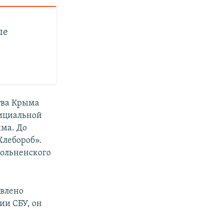
ые
тва Крыма
фициальной
ма. До
Хлебороб».
дольненского
явлено
ии СБУ, он