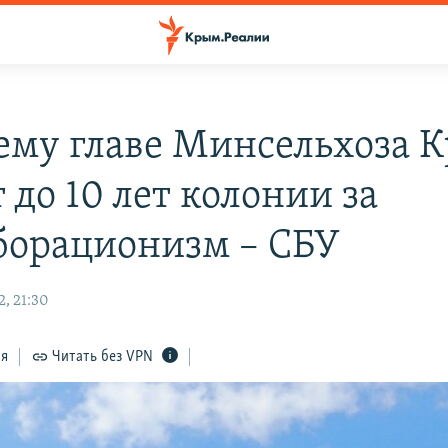
му главе Минсельхоза 
 до 10 лет колонии за
борационизм – СБУ
, 21:30
ся
Читать без VPN