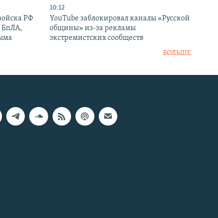
10:12
войска РФ
YouTube заблокировал каналы «Русской
 БпЛА,
общины» из-за рекламы
рыма
экстремистских сообществ
БОЛЬШЕ