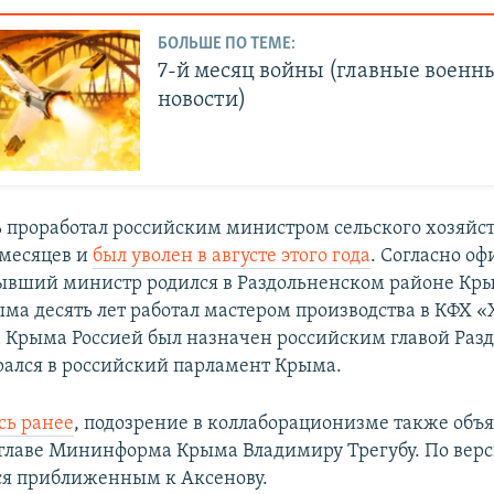
БОЛЬШЕ ПО ТЕМЕ:
7-й месяц войны (главные военн
новости)
проработал российским министром сельского хозяйс
месяцев и
был уволен в августе этого года
. Согласно о
ывший министр родился в Раздольненском районе Кры
ма десять лет работал мастером производства в КФХ «
а Крыма Россией был назначен российским главой Раз
рался в российский парламент Крыма.
сь ранее
, подозрение в коллаборационизме также объ
главе Мининформа Крыма Владимиру Трегубу. По верс
ся приближенным к Аксенову.