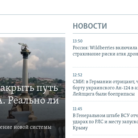
НОВОСТИ
13:50
Россия: Wildberries включила
страхование риски атак дро
12:52
СМИ: в Германии отрицают, ч
закрыть путь
борту украинского Ан-124 в 
Лейпцига были боеприпасы
. Реально ли
11:45
В Генеральном штабе ВСУ отч
ударах по РЛС и месту запуск
ление новой системы
Крыму