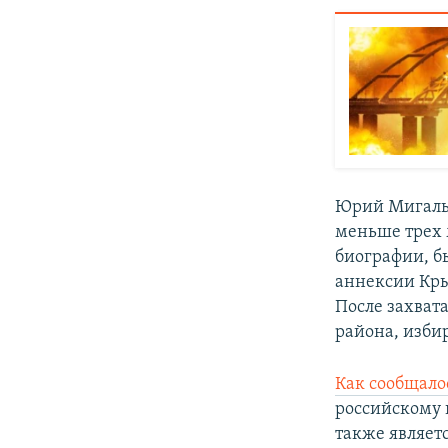
Юрий Мигаль 
меньше трех 
биографии, б
аннексии Кры
После захват
района, изби
Как сообщало
российскому 
также являет