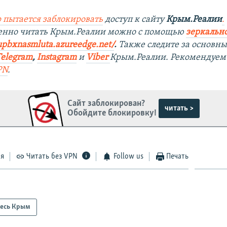
 пытается заблокировать
доступ к сайту
Крым.Реалии
.
венно читать Крым.Реалии можно с помощью
зеркально
upbxnasmluta.azureedge.net/
. ​
Также следите за основн
Telegram
,
Instagram
и
Viber
Крым.Реалии. Рекомендуем
PN
.
Сайт заблокирован?
читать >
Обойдите блокировку!
ся
Читать без VPN
Follow us
Печать
есь Крым