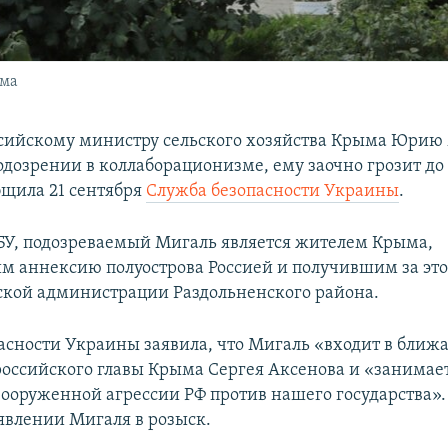
ыма
сийскому министру сельского хозяйства Крыма Юрию
одозрении в коллаборационизме, ему заочно грозит до 
бщила 21 сентября
Служба безопасности Украины
.
У, подозреваемый Мигаль является жителем Крыма,
 аннексию полуострова Россией и получившим за это
ской администрации Раздольненского района.
асности Украины заявила, что Мигаль «входит в ближ
оссийского главы Крыма Сергея Аксенова и «занимае
ооруженной агрессии РФ против нашего государства».
ъявлении Мигаля в розыск.