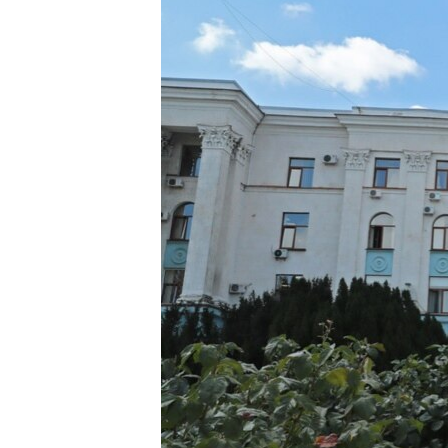
ПОБЕДИТЕЛЕЙ НЕ СУДЯТ?
КРЫМ.НЕПОКОРЕННЫЙ
ELIFBE
УКРАИНСКАЯ ПРОБЛЕМА КРЫМА