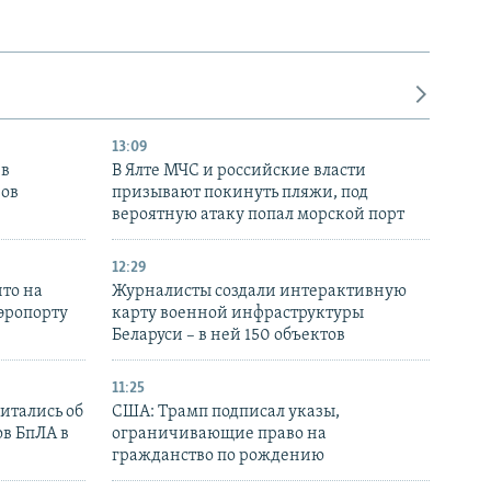
13:09
 в
В Ялте МЧС и российские власти
нов
призывают покинуть пляжи, под
вероятную атаку попал морской порт
12:29
то на
Журналисты создали интерактивную
аэропорту
карту военной инфраструктуры
Беларуси – в ней 150 объектов
11:25
итались об
США: Трамп подписал указы,
ов БпЛА в
ограничивающие право на
гражданство по рождению