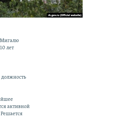
 Мигалю
10 лет
 должность
айшее
тся активной
 Решается