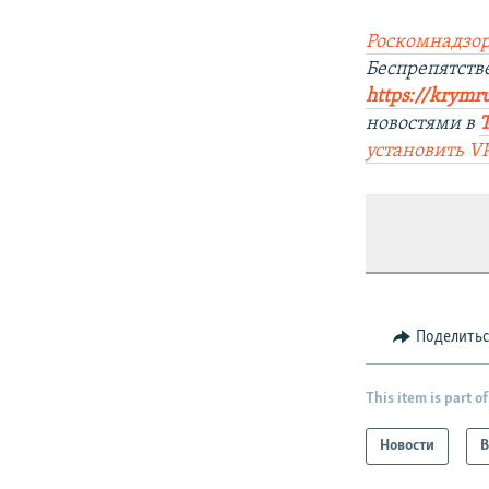
Роскомнадзор
Беспрепятст
https://krymr
новостями в
установить
V
Поделить
This item is part of
Новости
В