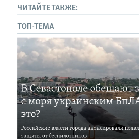
ЧИТАЙТЕ ТАКЖЕ:
ТОП-ТЕМА
В Севастополе обещают 
с моря украинским БпЛА
это?
Российские власти города анонсировали появ
защиты от беспилотников