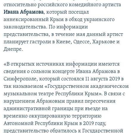
относительно российского комедийного артиста
ПРИСОЕДИНЯЙТЕСЬ!
ПОБЕДИТЕЛЕЙ НЕ СУДЯТ?
Ивана Абрамова
, который посещал
КРЫМ.НЕПОКОРЕННЫЙ
аннексированный Крым в обход украинского
законодательства. По информации
ELIFBE
представительства, в течение мая данный артист
УКРАИНСКАЯ ПРОБЛЕМА КРЫМА
планирует гастроли в Киеве, Одессе, Харькове и
Все сайты RFE/RL
Днепре.
«В открытых источниках информации имеются
сведения о сольном концерте Ивана Абрамова в
Симферополе, который состоялся 11 августа 2019 в
так называемом «Государственном академическом
музыкальном театре Республики Крым». В связи с
нарушением Абрамовым правил пересечения
административной границы при въезде на
временно оккупированную территорию
Автономной Республики Крым в 2019 году,
представительство обратилось к Государственной