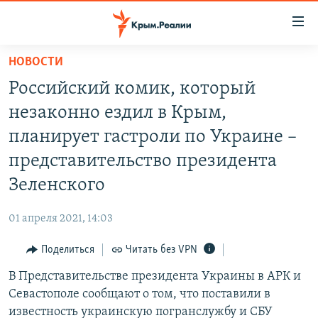
Доступность
ссылки
Вернуться
НОВОСТИ
к
НОВОСТИ
Российский комик, который
основному
СПЕЦПРОЕКТЫ
содержанию
незаконно ездил в Крым,
ВОДА
Вернутся
ГРУЗ 200
планирует гастроли по Украине –
к
ИСТОРИЯ
КАРТА ВОЕННЫХ ОБЪЕКТОВ КРЫМА
представительство президента
главной
ЕЩЕ
11 ЛЕТ ОККУПАЦИИ КРЫМА. 11 ИСТОРИЙ СОПРОТИВЛЕНИЯ
навигации
Зеленского
Вернутся
РАДІО СВОБОДА
ИНТЕРАКТИВ
к
01 апреля 2021, 14:03
КАК ОБОЙТИ БЛОКИРОВКУ
ИНФОГРАФИКА
поиску
Поделиться
Читать без VPN
ТЕЛЕПРОЕКТ КРЫМ.РЕАЛИИ
Українською
В Представительстве президента Украины в АРК и
СОВЕТЫ ПРАВОЗАЩИТНИКОВ
Qırımtatar
Севастополе сообщают о том, что поставили в
ПРОПАВШИЕ БЕЗ ВЕСТИ
известность украинскую погранслужбу и СБУ