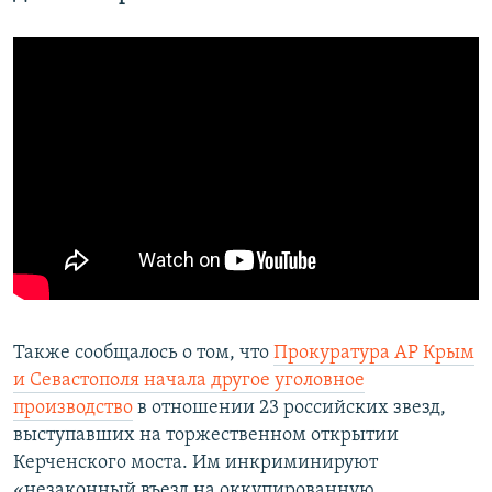
Также сообщалось о том, что
Прокуратура АР Крым
и Севастополя начала другое уголовное
производство
в отношении 23 российских звезд,
выступавших на торжественном открытии
Керченского моста. Им инкриминируют
«незаконный въезд на оккупированную