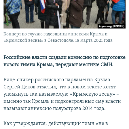
ПРИСОЕДИНЯЙТЕСЬ!
ПОБЕДИТЕЛЕЙ НЕ СУДЯТ?
КРЫМ.НЕПОКОРЕННЫЙ
ELIFBE
Концерт по случаю годовщины аннексии Крыма и
УКРАИНСКАЯ ПРОБЛЕМА КРЫМА
«крымской весны» в Севастополе, 18 марта 2021 года
Все сайты RFE/RL
Российские власти создали комиссию по подготовке
нового гимна Крыма, передают местные СМИ.
Вице-спикер российского парламента Крыма
Сергей Цеков отметил, что в новом тексте хотят
упомянуть так называемую «Крымскую весну» –
именно так Кремль и подконтрольные ему власти
называют аннексию полуострова 2014 года.
Как утверждается, действующий гимн «не в