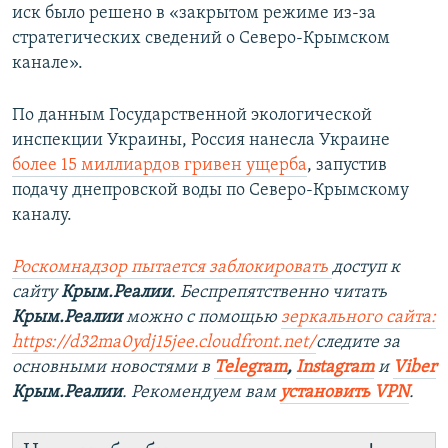
иск было решено в «закрытом режиме из-за
стратегических сведений о Северо-Крымском
канале».
По данным Государственной экологической
инспекции Украины, Россия нанесла Украине
более 15 миллиардов гривен ущерба
, запустив
подачу днепровской воды по Северо-Крымскому
каналу.
Роскомнадзор пытается заблокировать
доступ к
сайту
Крым.Реалии
. Беспрепятственно читать
Крым.Реалии
можно с помощью
зеркального сайта:
https://d32ma0ydj15jee.cloudfront.net/
следите за
основными новостями в
Telegram
,
Instagram
и
Viber
Крым.Реалии
. Рекомендуем вам
установить VPN
.