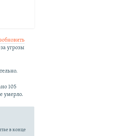
зобновить
за угрозы
тельно.
но 105
е умерло.
итае в конце