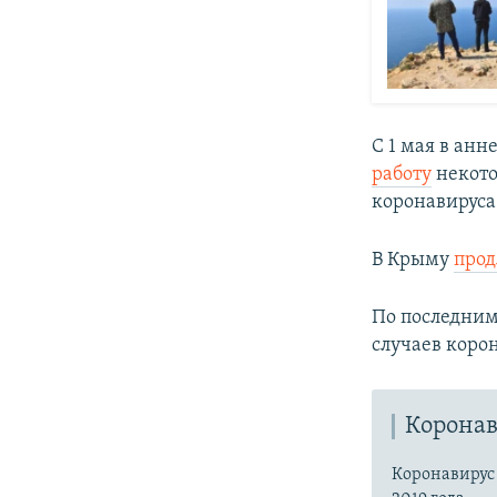
С 1 мая в ан
работу
некото
коронавируса
В Крыму
про
По последним
случаев корон
Коронав
Коронавиру