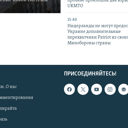
проливе произошли два взры
UKMTO
15:40
Нидерланды не могут предос
Украине дополнительные
перехватчики Patriot из своих
Минобороны страны
ПРИСОЕДИНЯЙТЕСЬ!
и. О нас
омментирования
опирайта
вязь