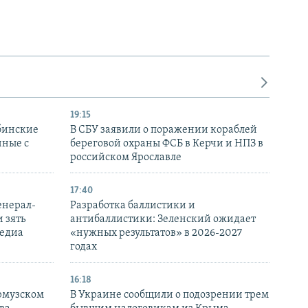
19:15
бинские
В СБУ заявили о поражении кораблей
нные с
береговой охраны ФСБ в Керчи и НПЗ в
российском Ярославле
17:40
енерал-
Разработка баллистики и
 зять
антибаллистики: Зеленский ожидает
медиа
«нужных результатов» в 2026-2027
годах
16:18
Ормузском
В Украине сообщили о подозрении трем