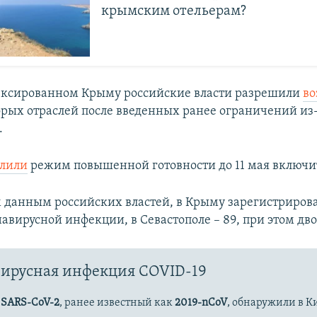
крымским отельерам?
нексированном Крыму российские власти разрешили
во
рых отраслей после введенных ранее ограничений из-
.
длили
режим повышенной готовности до 11 мая включи
 данным российских властей, в Крыму зарегистрирова
авирусной инфекции, в Севастополе – 89, при этом дво
ирусная инфекция COVID-19
с
SARS-CoV-2
, ранее известный как
2019-nCoV
, обнаружили в К