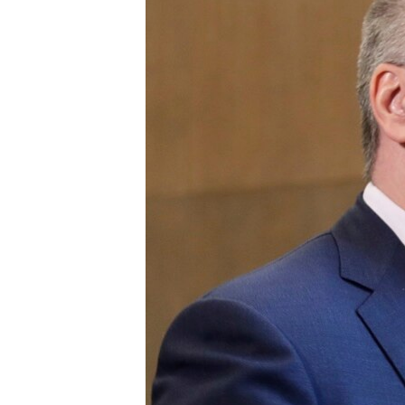
ПОБЕДИТЕЛЕЙ НЕ СУДЯТ?
КРЫМ.НЕПОКОРЕННЫЙ
ELIFBE
УКРАИНСКАЯ ПРОБЛЕМА КРЫМА