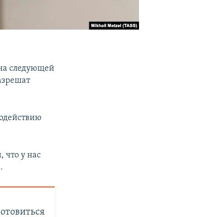
 на следующей
азрешат
водействию
 что у нас
.
готовиться