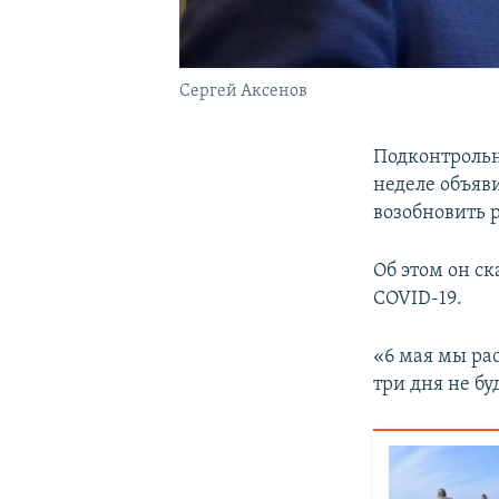
Сергей Аксенов
Подконтроль
неделе объяв
возобновить р
Об этом он с
COVID-19.
«6 мая мы ра
три дня не бу