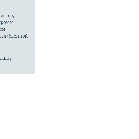
егкое, в
урой и
ой.
 ослабленной
пышку