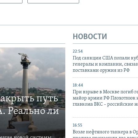
НОВОСТИ
22:54
Под санкции США попали ку
генералы и компании, связа
поставками оружия из РФ
18:44
При взрыве в Москве погиб г
закрыть путь
майор армии РФ Плохотнюк и
главкома ВКС – российские 
. Реально ли
16:55
Возле нефтяного танкера в 
ление новой системы