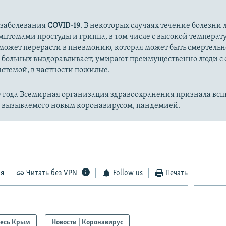
 заболевания
COVID-19
. В некоторых случаях течение болезни л
имптомами простуды и гриппа, в том числе с высокой температ
может перерасти в пневмонию, которая может быть смертельн
 больных выздоравливает; умирают преимущественно люди с
стемой, в частности пожилые.
20 года Всемирная организация здравоохранения признала вс
, вызываемого новым коронавирусом, пандемией.
ся
Читать без VPN
Follow us
Печать
есь Крым
Новости | Коронавирус