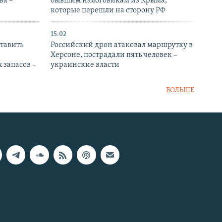
ва –
бывшим налоговикам из Крыма,
которые перешли на сторону РФ
15:02
тавить
Российский дрон атаковал маршрутку в
Херсоне, пострадали пять человек –
 запасов –
украинские власти
БОЛЬШЕ