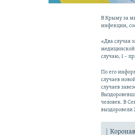
В Крыму за м
инфекции, со
«Два случая 
медицинской 
случаю, 1 – п
По его инфор
случаев ново
случаев завез
Выздоровевших
человек. В С
выздоровели 2
Коронав