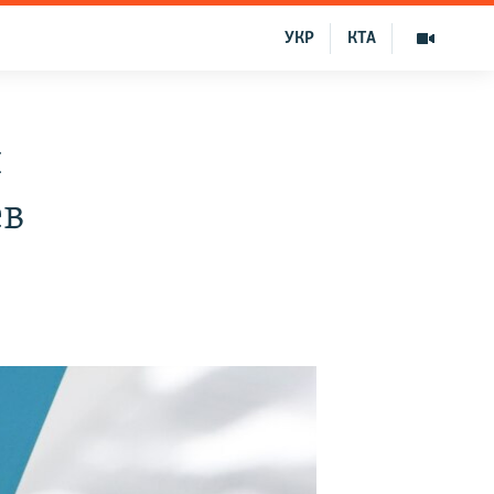
УКР
КТА
и
ев