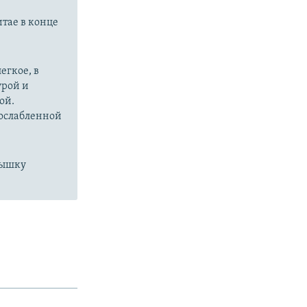
итае в конце
егкое, в
урой и
ой.
 ослабленной
пышку