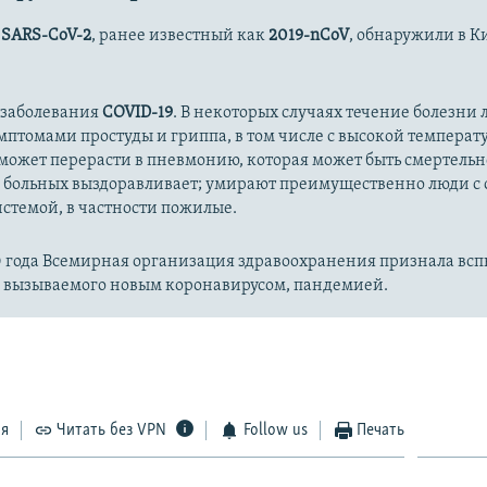
с
SARS-CoV-2
, ранее известный как
2019-nCoV
, обнаружили в К
 заболевания
COVID-19
. В некоторых случаях течение болезни л
имптомами простуды и гриппа, в том числе с высокой температ
может перерасти в пневмонию, которая может быть смертельн
 больных выздоравливает; умирают преимущественно люди с
стемой, в частности пожилые.
20 года Всемирная организация здравоохранения признала вс
, вызываемого новым коронавирусом, пандемией.
ся
Читать без VPN
Follow us
Печать