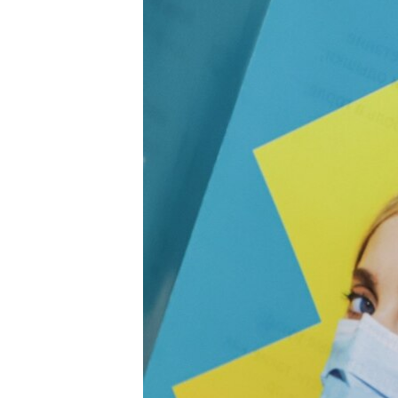
ПОБЕДИТЕЛЕЙ НЕ СУДЯТ?
КРЫМ.НЕПОКОРЕННЫЙ
ELIFBE
УКРАИНСКАЯ ПРОБЛЕМА КРЫМА