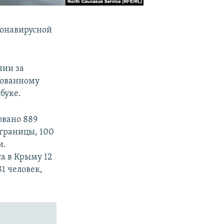
ронавирусной
нии за
рованному
буке.
овано 889
 границы, 100
и.
са в Крыму 12
1 человек,