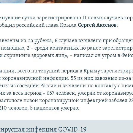
инувшие сутки зарегистрировано 11 новых случаев ко
общил российский глава Крыма
Сергей Аксенов.
завезены из-за рубежа, 6 случаев выявлено при обраще
помощью, 2 – среди контактных по ранее зарегистри
ри скрининге здоровых лиц», – написал он утром в Фейс
мации, всего на текущий период в Крыму зарегистрир
й коронавирусной инфекции. 55 из них завозные из-за
ены из соседней России и выявлены по контакту с ним
 за весь период – 657 человек, умерли от коронавиру
евастополе новой коронавирусной инфекцией заболел 28
10 человек, 5 пациентов умерло.
ирусная инфекция COVID-19