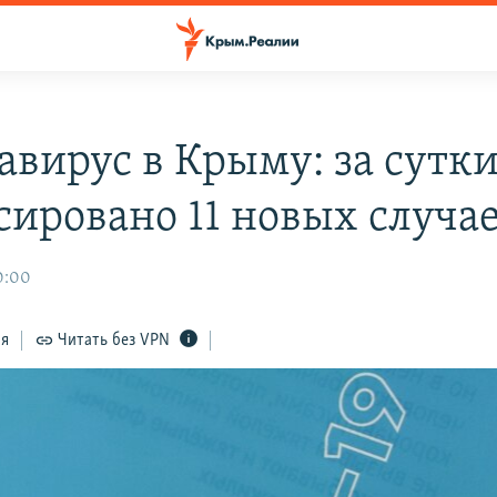
авирус в Крыму: за сутк
сировано 11 новых случа
0:00
ся
Читать без VPN