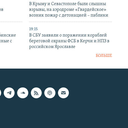
В Крыму и Севастополе были слышны
ов
взрывы, на аэродроме «Гвардейское»
возник пожар с детонацией – паблики
19:15
бинские
В СБУ заявили о поражении кораблей
нные с
береговой охраны ФСБ в Керчи и НПЗ в
российском Ярославле
БОЛЬШЕ