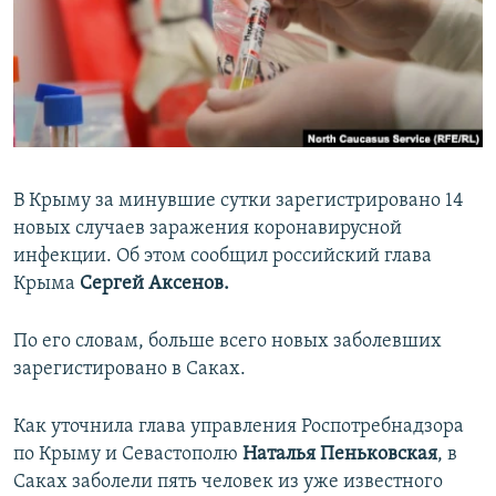
ПРИСОЕДИНЯЙТЕСЬ!
ПОБЕДИТЕЛЕЙ НЕ СУДЯТ?
КРЫМ.НЕПОКОРЕННЫЙ
ELIFBE
УКРАИНСКАЯ ПРОБЛЕМА КРЫМА
Все сайты RFE/RL
В Крыму за минувшие сутки зарегистрировано 14
новых случаев заражения коронавирусной
инфекции. Об этом сообщил российский глава
Крыма
Сергей Аксенов.
По его словам,
больше всего новых заболевших
зарегистировано в Саках.
Как уточнила глава управления Роспотребнадзора
по Крыму и Севастополю
Наталья Пеньковская
, в
Саках заболели пять человек из уже известного