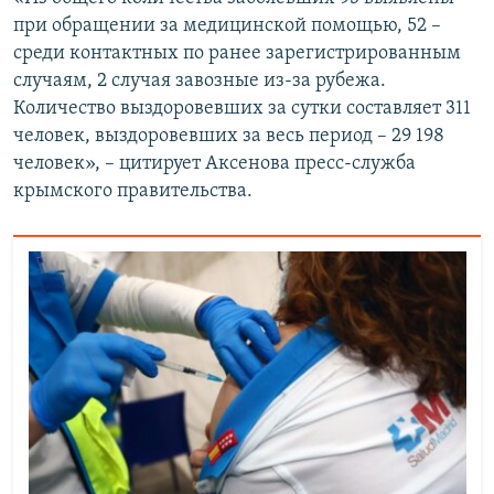
ПРИСОЕДИНЯЙТЕСЬ!
ПОБЕДИТЕЛЕЙ НЕ СУДЯТ?
при обращении за медицинской помощью, 52 –
среди контактных по ранее зарегистрированным
КРЫМ.НЕПОКОРЕННЫЙ
случаям, 2 случая завозные из-за рубежа.
ELIFBE
Количество выздоровевших за сутки составляет 311
человек, выздоровевших за весь период – 29 198
УКРАИНСКАЯ ПРОБЛЕМА КРЫМА
человек», – цитирует Аксенова пресс-служба
Все сайты RFE/RL
крымского правительства.