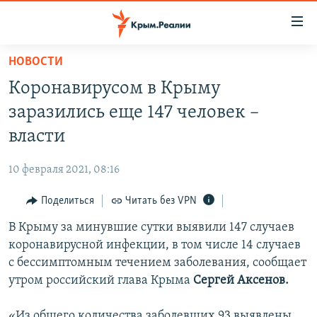
Доступность
ссылки
Вернуться
НОВОСТИ
к
НОВОСТИ
Коронавирусом в Крыму
основному
СПЕЦПРОЕКТЫ
содержанию
заразились еще 147 человек –
ВОДА
Вернутся
ГРУЗ 200
власти
к
ИСТОРИЯ
КАРТА ВОЕННЫХ ОБЪЕКТОВ КРЫМА
главной
10 февраля 2021, 08:16
ЕЩЕ
11 ЛЕТ ОККУПАЦИИ КРЫМА. 11 ИСТОРИЙ СОПРОТИВЛЕНИЯ
навигации
Вернутся
Поделиться
Читать без VPN
РАДІО СВОБОДА
ИНТЕРАКТИВ
к
В Крыму за минувшие сутки выявили 147 случаев
КАК ОБОЙТИ БЛОКИРОВКУ
ИНФОГРАФИКА
поиску
коронавирусной инфекции, в том числе 14 случаев
ТЕЛЕПРОЕКТ КРЫМ.РЕАЛИИ
с бессимптомным течением заболевания, сообщает
Українською
утром российский глава Крыма
Сергей Аксенов.
СОВЕТЫ ПРАВОЗАЩИТНИКОВ
Qırımtatar
ПРОПАВШИЕ БЕЗ ВЕСТИ
«Из общего количества заболевших 93 выявлены