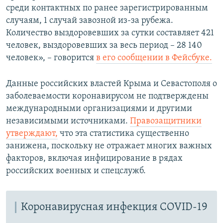
среди контактных по ранее зарегистрированным
ПРИСОЕДИНЯЙТЕСЬ!
ПОБЕДИТЕЛЕЙ НЕ СУДЯТ?
случаям, 1 случай завозной из-за рубежа.
КРЫМ.НЕПОКОРЕННЫЙ
Количество выздоровевших за сутки составляет 421
человек, выздоровевших за весь период – 28 140
ELIFBE
человек», – говорится
в его сообщении в Фейсбуке.
УКРАИНСКАЯ ПРОБЛЕМА КРЫМА
Все сайты RFE/RL
Данные российских властей Крыма и Севастополя о
заболеваемости коронавирусом не подтверждены
международными организациями и другими
независимыми источниками.
Правозащитники
утверждают,
что эта статистика существенно
занижена, поскольку не отражает многих важных
факторов, включая инфицирование в рядах
российских военных и спецслужб.
Коронавирусная инфекция COVID-19