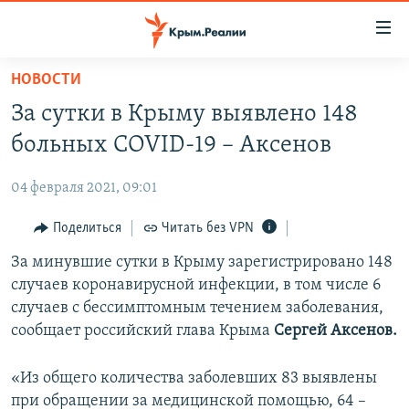
Доступность
ссылки
Вернуться
НОВОСТИ
к
НОВОСТИ
За сутки в Крыму выявлено 148
основному
СПЕЦПРОЕКТЫ
содержанию
больных COVID-19 – Аксенов
ВОДА
Вернутся
ГРУЗ 200
к
04 февраля 2021, 09:01
ИСТОРИЯ
КАРТА ВОЕННЫХ ОБЪЕКТОВ КРЫМА
главной
ЕЩЕ
Поделиться
Читать без VPN
11 ЛЕТ ОККУПАЦИИ КРЫМА. 11 ИСТОРИЙ СОПРОТИВЛЕНИЯ
навигации
Вернутся
РАДІО СВОБОДА
За минувшие сутки в Крыму зарегистрировано 148
ИНТЕРАКТИВ
к
случаев коронавирусной инфекции, в том числе 6
КАК ОБОЙТИ БЛОКИРОВКУ
ИНФОГРАФИКА
поиску
случаев с бессимптомным течением заболевания,
ТЕЛЕПРОЕКТ КРЫМ.РЕАЛИИ
сообщает российский глава Крыма
Сергей Аксенов.
Українською
СОВЕТЫ ПРАВОЗАЩИТНИКОВ
Qırımtatar
«Из общего количества заболевших 83 выявлены
ПРОПАВШИЕ БЕЗ ВЕСТИ
при обращении за медицинской помощью, 64 –