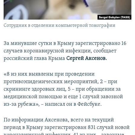
ПРИСОЕДИНЯЙТЕСЬ!
ПОБЕДИТЕЛЕЙ НЕ СУДЯТ?
КРЫМ.НЕПОКОРЕННЫЙ
Сотрудник в отделении компьютерной томографии
ELIFBE
УКРАИНСКАЯ ПРОБЛЕМА КРЫМА
За минувшие сутки в Крыму зарегистрировано 16
Все сайты RFE/RL
случаев коронавирусной инфекции, сообщает
российский глава Крыма
Сергей Аксенов.
«8 из них выявлены при проведении
противоэпидемических мероприятий, 2 – при
скрининге здоровых лиц, 5 – при обращении за
медицинской помощью и еще 1 случай завозной
из-за рубежа», – написал он в Фейсбуке.
По информации Аксенова, всего на текущий
период в Крыму зарегистрирован 831 случай новой