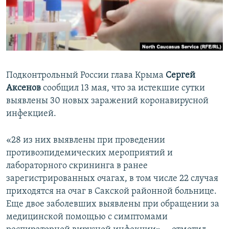
ПРИСОЕДИНЯЙТЕСЬ!
ПОБЕДИТЕЛЕЙ НЕ СУДЯТ?
КРЫМ.НЕПОКОРЕННЫЙ
ELIFBE
УКРАИНСКАЯ ПРОБЛЕМА КРЫМА
Подконтрольный России глава Крыма
Сергей
Все сайты RFE/RL
Аксенов
сообщил 13 мая, что за истекшие сутки
выявлены 30 новых заражений коронавирусной
инфекцией.
«28 из них выявлены при проведении
противоэпидемических мероприятий и
лабораторного скрининга в ранее
зарегистрированных очагах, в том числе 22 случая
приходятся на очаг в Сакской районной больнице.
Еще двое заболевших выявлены при обращении за
медицинской помощью с симптомами