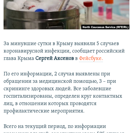
ПРИСОЕДИНЯЙТЕСЬ!
ПОБЕДИТЕЛЕЙ НЕ СУДЯТ?
КРЫМ.НЕПОКОРЕННЫЙ
ELIFBE
УКРАИНСКАЯ ПРОБЛЕМА КРЫМА
За минувшие сутки в Крыму выявили 5 случаев
Все сайты RFE/RL
коронавирусной инфекции, сообщает российский
глава Крыма
Сергей Аксенов
в
Фейсбуке.
По его информации, 2 случая выявлены при
обращении за медицинской помощью, 3 – при
скрининге здоровых людей. Все заболевшие
госпитализированы, определен круг контактных
лиц, в отношении которых проводятся
профилактические мероприятия.
Всего на текущий период, по информации