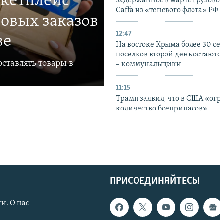
ркетплейс
задержанное в марте грузово
Caffa из «теневого флота» РФ
овых заказов
12:47
ве
На востоке Крыма более 30 се
поселков второй день остаютс
ставлять товары в
– коммунальщики
11:15
Трамп заявил, что в США «ог
количество боеприпасов»
ПРИСОЕДИНЯЙТЕСЬ!
и. О нас