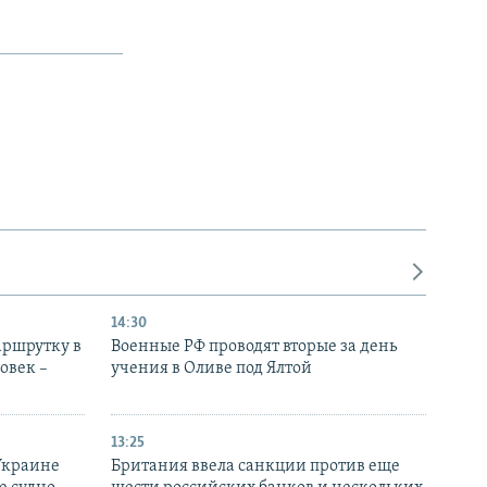
14:30
аршрутку в
Военные РФ проводят вторые за день
овек –
учения в Оливе под Ялтой
13:25
Украине
Британия ввела санкции против еще