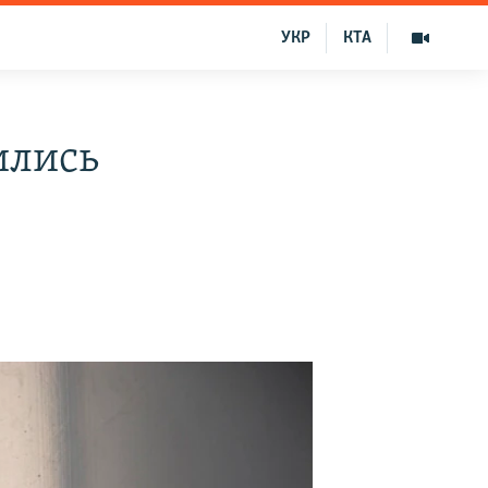
УКР
КТА
ились