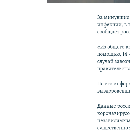
За минувшие 
инфекции, в 
сообщает рос
«Из общего к
помощью, 14 
случай завозн
правительств
По его инфор
выздоровевших
Данные росси
коронавирус
независимым
существенно 