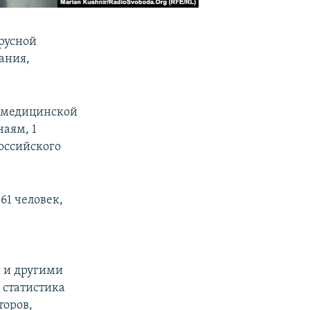
русной
ания,
а медицинской
аям, 1
российского
61 человек,
 и другими
а статистика
торов,