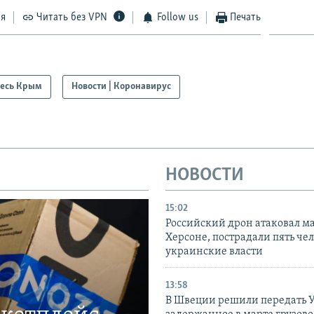
ся
Читать без VPN
Follow us
Печать
есь Крым
Новости | Коронавирус
НОВОСТИ
15:02
Российский дрон атаковал м
Херсоне, пострадали пять чел
украинские власти
13:58
В Швеции решили передать 