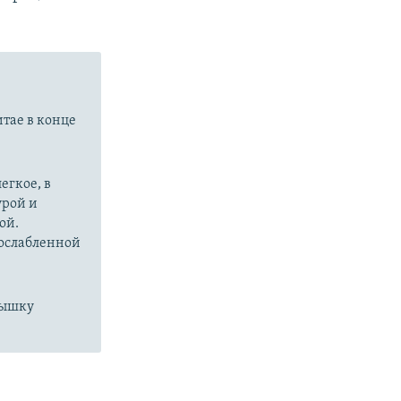
итае в конце
егкое, в
урой и
ой.
 ослабленной
пышку