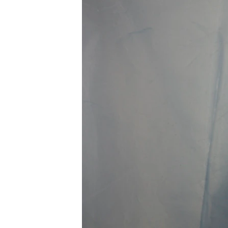
ПОБЕДИТЕЛЕЙ НЕ СУДЯТ?
КРЫМ.НЕПОКОРЕННЫЙ
ELIFBE
УКРАИНСКАЯ ПРОБЛЕМА КРЫМА