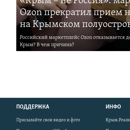
«Крым – не Россия»: ма
Ozon прекратил прием н
на Крымском полуостро
Российский маркетплейс Ozon отказывается до
Крым? В чем причина?
ПОДДЕРЖКА
ИНФО
Українською
Присылайте свои видео и фото
Крым.Реали
Qırımtatar