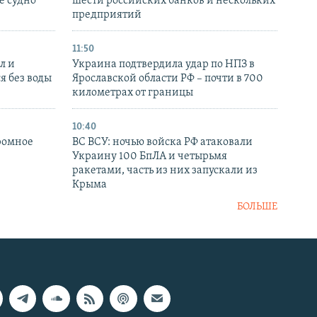
е судно
шести российских банков и нескольких
предприятий
11:50
л и
Украина подтвердила удар по НПЗ в
я без воды
Ярославской области РФ – почти в 700
километрах от границы
10:40
ромное
ВС ВСУ: ночью войска РФ атаковали
Украину 100 БпЛА и четырьмя
ракетами, часть из них запускали из
Крыма
БОЛЬШЕ