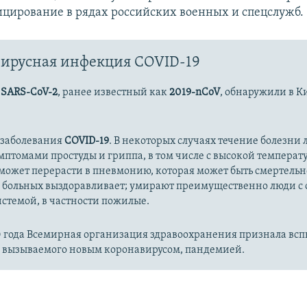
цирование в рядах российских военных и спецслужб.
ирусная инфекция COVID-19
с
SARS-CoV-2
, ранее известный как
2019-nCoV
, обнаружили в К
 заболевания
COVID-19
. В некоторых случаях течение болезни л
имптомами простуды и гриппа, в том числе с высокой температ
может перерасти в пневмонию, которая может быть смертельн
 больных выздоравливает; умирают преимущественно люди с
стемой, в частности пожилые.
20 года Всемирная организация здравоохранения признала вс
, вызываемого новым коронавирусом, пандемией.