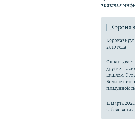
включая инфи
Коронав
Коронавиру
2019 года.
Он вызывает
других – с с
кашлем. Это 
Большинство
иммунной си
11 марта 20
заболевания