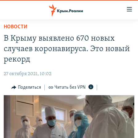
Доступность
ссылки
Вернуться
НОВОСТИ
к
НОВОСТИ
В Крыму выявлено 670 новых
основному
СПЕЦПРОЕКТЫ
содержанию
случаев коронавируса. Это новый
ВОДА
Вернутся
ГРУЗ 200
рекорд
к
ИСТОРИЯ
КАРТА ВОЕННЫХ ОБЪЕКТОВ КРЫМА
главной
27 октября 2021, 10:02
ЕЩЕ
11 ЛЕТ ОККУПАЦИИ КРЫМА. 11 ИСТОРИЙ СОПРОТИВЛЕНИЯ
навигации
Вернутся
Поделиться
Читать без VPN
РАДІО СВОБОДА
ИНТЕРАКТИВ
к
КАК ОБОЙТИ БЛОКИРОВКУ
ИНФОГРАФИКА
поиску
ТЕЛЕПРОЕКТ КРЫМ.РЕАЛИИ
Українською
СОВЕТЫ ПРАВОЗАЩИТНИКОВ
Qırımtatar
ПРОПАВШИЕ БЕЗ ВЕСТИ