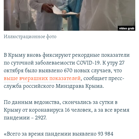
ПРИСОЕДИНЯЙТЕСЬ!
ПОБЕДИТЕЛЕЙ НЕ СУДЯТ?
КРЫМ.НЕПОКОРЕННЫЙ
ELIFBE
Иллюстрационное фото
УКРАИНСКАЯ ПРОБЛЕМА КРЫМА
Все сайты RFE/RL
В Крыму вновь фиксируют рекордные показатели
по суточной заболеваемости COVID-19. К утру 27
октября было выявлено 670 новых случаев, что
выше вчерашних показателей
, сообщает пресс-
служба российского Минздрава Крыма.
По данным ведомства, скончались за сутки в
Крыму от коронавируса 16 человек, а за все время
пандемии – 2927.
«Всего за время пандемии выявлено 93 984