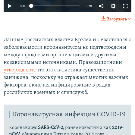
Auto
0:00
3:38
240p
Загрузить
360p
Auto
240p
360p
480p
480p
Данные российских властей Крыма и Севастополя о
заболеваемости коронавирусом не подтверждены
720p
720p
1080p
международными организациями и другими
1080p
независимыми источниками. Правозащитники
утверждают
, что эта статистика существенно
занижена, поскольку не отражает многих важных
факторов, включая инфицирование в рядах
российских военных и спецслужб.
Коронавирусная инфекция COVID-19
Коронавирус
SARS-CoV-2
, ранее известный как
2019-
nCoV
, обнаружили в Китае в конце 2019 года.