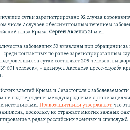
инувшие сутки зарегистрировано 92 случая коронавир
том числе 7 случаев с бессимптомным течением заболе
ийский глава Крыма
Сергей Аксенов
21 мая.
оличества заболевших 52 выявлены при обращении за
– среди контактных по ранее зарегистрированным сл
ыздоровевших за сутки составляет 209 человек, выздо
 39 601 человек», – цитирует Аксенова пресс-служба к
а.
йских властей Крыма и Севастополя о заболеваемости
ом не подтверждены международными организациями
и источниками.
Правозащитники утверждают,
что эт
занижена, поскольку не отражает многих важных фак
цирование в рядах российских военных и спецслужб.