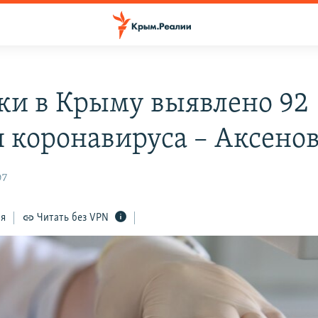
тки в Крыму выявлено 92
я коронавируса – Аксено
07
ся
Читать без VPN