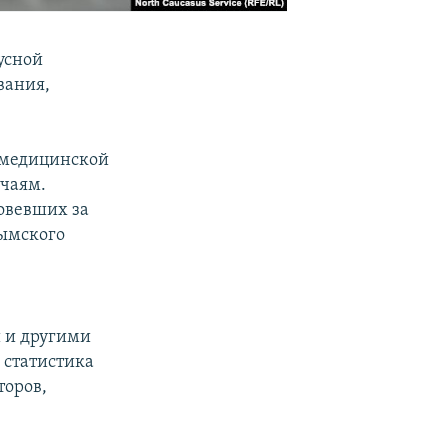
усной
вания,
 медицинской
учаям.
ровевших за
рымского
 и другими
а статистика
торов,