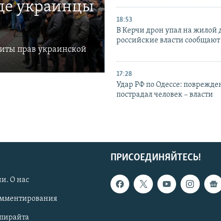
где украинцы
18:53
В Керчи дрон упал на жилой 
российские власти сообщают
щиты прав украинской
17:28
Удар РФ по Одессе: поврежде
пострадал человек – власти
ПРИСОЕДИНЯЙТЕСЬ!
и. О нас
омментирования
опирайта