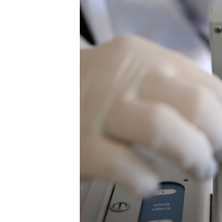
ПОБЕДИТЕЛЕЙ НЕ СУДЯТ?
КРЫМ.НЕПОКОРЕННЫЙ
ELIFBE
УКРАИНСКАЯ ПРОБЛЕМА КРЫМА