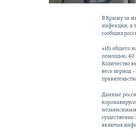
В Крыму за м
инфекции, в 
сообщил росс
«Из общего к
помощью, 40 
Количество в
весь период –
правительств
Данные росси
коронавирус
независимым
существенно 
включая инфи