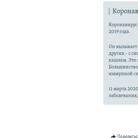
Коронав
Коронавиру
2019 года.
Он вызывает
других – с с
кашлем. Это 
Большинство
иммунной си
11 марта 20
заболевания
Поделить