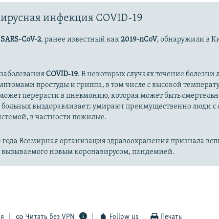
ирусная инфекция COVID-19
с
SARS-CoV-2
, ранее известный как
2019-nCoV
, обнаружили в К
 заболевания
COVID-19
. В некоторых случаях течение болезни л
имптомами простуды и гриппа, в том числе с высокой температ
может перерасти в пневмонию, которая может быть смертельн
 больных выздоравливает; умирают преимущественно люди с
стемой, в частности пожилые.
20 года Всемирная организация здравоохранения признала вс
, вызываемого новым коронавирусом, пандемией.
ся
Читать без VPN
Follow us
Печать