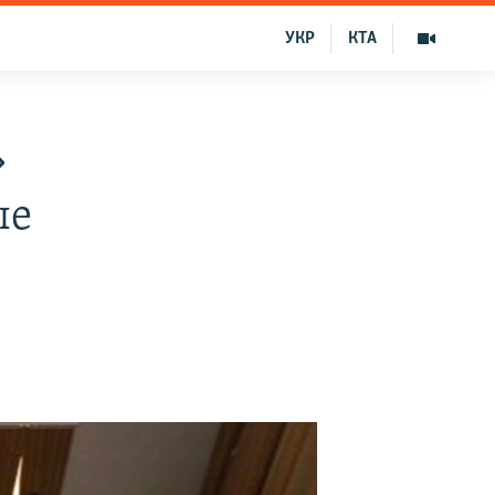
УКР
КТА
»
ые