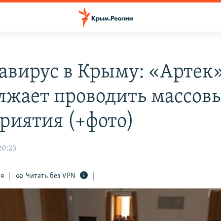
авирус в Крыму: «Артек
лжает проводить массов
риятия (+фото)
20:23
ся
Читать без VPN