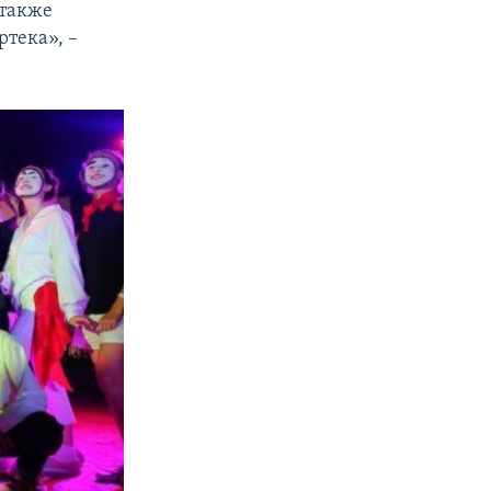
 также
ртека», –