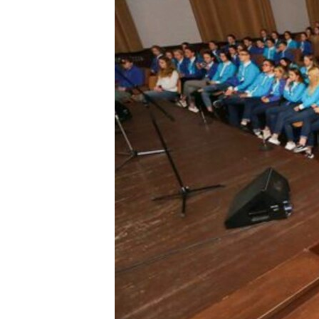
ПОБЕДИТЕЛЕЙ НЕ СУДЯТ?
КРЫМ.НЕПОКОРЕННЫЙ
ELIFBE
УКРАИНСКАЯ ПРОБЛЕМА КРЫМА