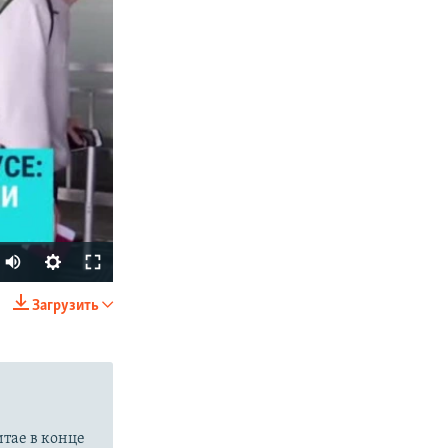
Auto
270p
Загрузить
SHARE
360p
404p
1080p
итае в конце