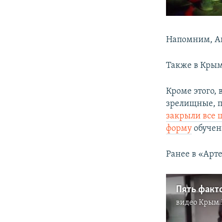
Напомним, А
Также в Кры
Кроме этого, 
зрелищные, п
закрыли все
форму
обучени
Ранее в «Арт
Пять факто
видео
Крым.