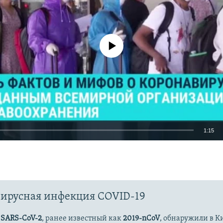
No media source currently available
1:15
EMBED
ирусная инфекция COVID-19
Auto
270p
360p
404p
с
SARS-CoV-2
, ранее известный как
2019-nCoV
, обнаружили в К