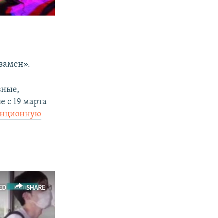
замен».
вные,
 с 19 марта
анционную
ED
SHARE