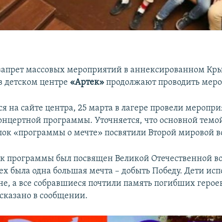
запрет массовых мероприятий в аннексированном Кр
 в детском центре
«Артек»
продолжают проводить меро
я на сайте центра, 25 марта в лагере провели меропр
онцертной программы. Уточняется, что основной темой
лок «программы о мечте» посвятили Второй мировой в
к программы был посвящен Великой Отечественной вой
сех была одна большая мечта – добыть Победу. Дети ис
йне, а все собравшиеся почтили память погибших геро
 сказано в сообщении.