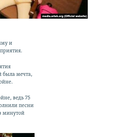
ыму и
приятия.
иятия
 была мечта,
ойне.
не, ведь 75
полнили песни
ев минутой