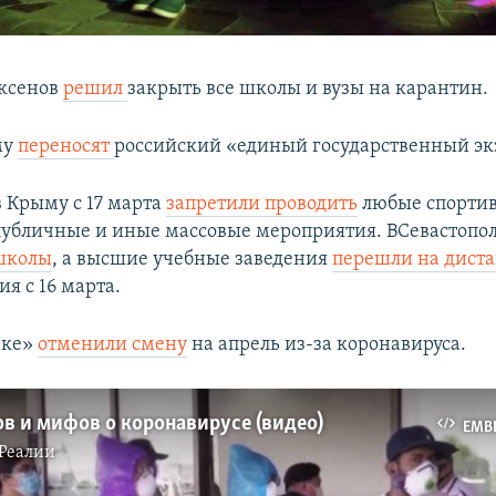
ксенов
решил
закрыть все школы и вузы на карантин.
му
переносят
российский «единый государственный эк
в Крыму с 17 марта
запретили проводить
любые спорти
убличные и иные массовые мероприятия. ВСевастополе
 школы
, а высшие учебные заведения
перешли на дист
я с 16 марта.
еке»
отменили смену
на апрель из-за коронавируса.
в и мифов о коронавирусе (видео)
EMB
Реалии