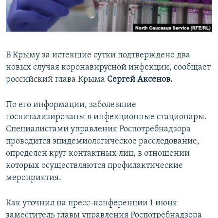
ПРИСОЕДИНЯЙТЕСЬ!
ПОБЕДИТЕЛЕЙ НЕ СУДЯТ?
КРЫМ.НЕПОКОРЕННЫЙ
ELIFBE
В Крыму за истекшие сутки подтверждено два
УКРАИНСКАЯ ПРОБЛЕМА КРЫМА
новых случая коронавирусной инфекции, сообщает
Все сайты RFE/RL
российский глава Крыма
Сергей Аксенов.
По его информации, заболевшие
госпитализированы в инфекционные стационары.
Специалистами управления Роспотребнадзора
проводится эпидемиологическое расследование,
определен круг контактных лиц, в отношении
которых осуществляются профилактические
мероприятия.
Как уточнил на пресс-конференции 1 июня
заместитель главы управления Роспотребнадзора