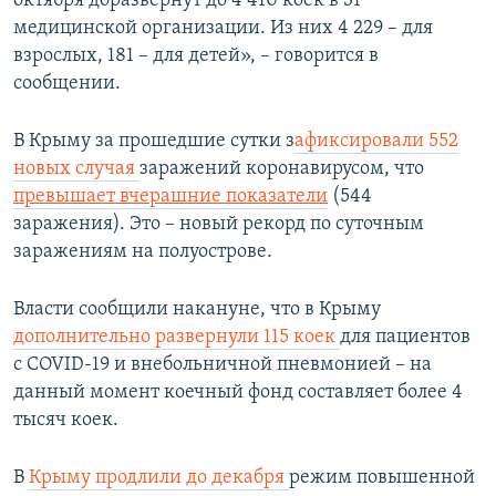
октября доразвернут до 4 410 коек в 31
медицинской организации. Из них 4 229 – для
взрослых, 181 – для детей», – говорится в
сообщении.
В Крыму за прошедшие сутки з
афиксировали 552
новых случая
заражений коронавирусом, что
превышает вчерашние показатели
(544
заражения). Это – новый рекорд по суточным
заражениям на полуострове.
Власти сообщили накануне, что в Крыму
дополнительно развернули 115 коек
для пациентов
с COVID-19 и внебольничной пневмонией – на
данный момент коечный фонд составляет более 4
тысяч коек.
В
Крыму продлили до декабря
режим повышенной