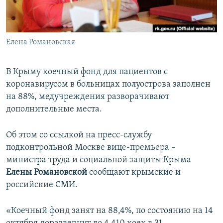
ПРИСОЕДИНЯЙТЕСЬ!
ПОБЕДИТЕЛЕЙ НЕ СУДЯТ?
КРЫМ.НЕПОКОРЕННЫЙ
Елена Романовская
ELIFBE
УКРАИНСКАЯ ПРОБЛЕМА КРЫМА
В Крыму коечный фонд для пациентов с
Все сайты RFE/RL
коронавирусом в больницах полуострова заполнен
на 88%, медучреждения разворачивают
дополнительные места.
Об этом со ссылкой на пресс-службу
подконтрольной Москве вице-премьера –
министра труда и социальной защиты Крыма
Елены Романовской
сообщают крымские и
российские СМИ.
«Коечный фонд занят на 88,4%, по состоянию на 14