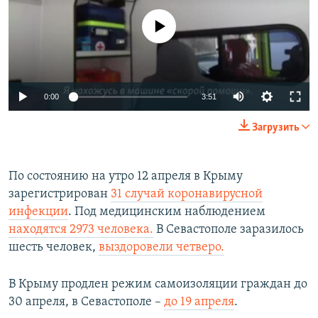
No media source currently available
Auto
0:00
3:51
270p
Загрузить
360p
Auto
270p
360p
404p
404p
По состоянию на утро 12 апреля в Крыму
зарегистрирован
31 случай коронавирусной
1080p
1080p
инфекции
. Под медицинским наблюдением
находятся 2973 человека.
В Севастополе заразилось
шесть человек,
выздоровели четверо.
В Крыму продлен режим самоизоляции граждан до
30 апреля, в Севастополе –
до 19 апреля
.