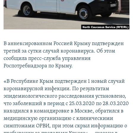
ПРИСОЕДИНЯЙТЕСЬ!
ПОБЕДИТЕЛЕЙ НЕ СУДЯТ?
КРЫМ.НЕПОКОРЕННЫЙ
ELIFBE
УКРАИНСКАЯ ПРОБЛЕМА КРЫМА
В аннексированном Россией Крыму подтвержден
Все сайты RFE/RL
третий за сутки случай коронавируса. Об этом
сообщила пресс-служба управления
Роспотребнадзора по Крыму.
«В Республике Крым подтвержден 1 новый случай
коронавирусной инфекции. По результатам
эпидемиологического расследования установлено,
что заболевший в период с 25.03.2020 по 28.03.2020
находился в командировке в Москве, обратился в
медицинскую организацию с клиническими
симптомами ОРВИ, при этом скрыл информацию о