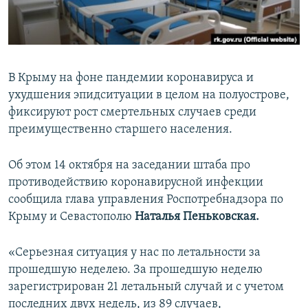
ПРИСОЕДИНЯЙТЕСЬ!
ПОБЕДИТЕЛЕЙ НЕ СУДЯТ?
КРЫМ.НЕПОКОРЕННЫЙ
ELIFBE
В Крыму на фоне пандемии коронавируса и
УКРАИНСКАЯ ПРОБЛЕМА КРЫМА
ухудшения эпидситуации в целом на полуострове,
Все сайты RFE/RL
фиксируют рост смертельных случаев среди
преимущественно старшего населения.
Об этом 14 октября на заседании штаба про
противодействию коронавирусной инфекции
сообщила глава управления Роспотребнадзора по
Крыму и Севастополю
Наталья Пеньковская.
«Серьезная ситуация у нас по летальности за
прошедшую неделею. За прошедшую неделю
зарегистрирован 21 летальный случай и с учетом
последних двух недель, из 89 случаев,