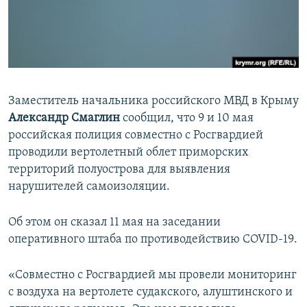
ПРИСОЕДИНЯЙТЕСЬ!
ПОБЕДИТЕЛЕЙ НЕ СУДЯТ?
КРЫМ.НЕПОКОРЕННЫЙ
ELIFBE
УКРАИНСКАЯ ПРОБЛЕМА КРЫМА
Заместитель начальника российского МВД в Крыму
Все сайты RFE/RL
Александр Смаглин
сообщил, что 9 и 10 мая
российская полиция совместно с Росгвардией
проводили вертолетный облет приморских
территорий полуострова для выявления
нарушителей самоизоляции.
Об этом он сказал 11 мая на заседании
оперативного штаба по противодействию COVID-19.
«Совместно с Росгвардией мы провели мониторинг
с воздуха на вертолете судакского, алуштинского и