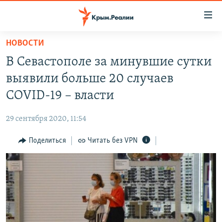
Доступность
ссылки
Вернуться
НОВОСТИ
к
НОВОСТИ
В Севастополе за минувшие сутки
основному
СПЕЦПРОЕКТЫ
содержанию
выявили больше 20 случаев
ВОДА
Вернутся
ГРУЗ 200
COVID-19 – власти
к
ИСТОРИЯ
КАРТА ВОЕННЫХ ОБЪЕКТОВ КРЫМА
главной
29 сентября 2020, 11:54
ЕЩЕ
11 ЛЕТ ОККУПАЦИИ КРЫМА. 11 ИСТОРИЙ СОПРОТИВЛЕНИЯ
навигации
Вернутся
Поделиться
Читать без VPN
РАДІО СВОБОДА
ИНТЕРАКТИВ
к
КАК ОБОЙТИ БЛОКИРОВКУ
ИНФОГРАФИКА
поиску
ТЕЛЕПРОЕКТ КРЫМ.РЕАЛИИ
Українською
СОВЕТЫ ПРАВОЗАЩИТНИКОВ
Qırımtatar
ПРОПАВШИЕ БЕЗ ВЕСТИ