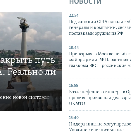
НОВОСТИ
22:54
Под санкции США попали ку
генералы и компании, связа
поставками оружия из РФ
18:44
При взрыве в Москве погиб г
закрыть путь
майор армии РФ Плохотнюк и
главкома ВКС – российские 
. Реально ли
16:55
Возле нефтяного танкера в 
ление новой системы
проливе произошли два взры
UKMTO
15:40
Нидерланды не могут предос
Украине дополнительные