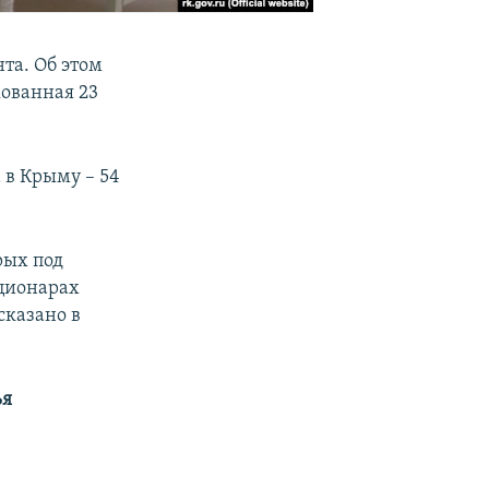
та. Об этом
кованная 23
 в Крыму – 54
рых под
ационарах
сказано в
ья