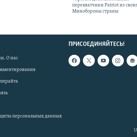
перехватчики Patriot из своих
Минобороны страны
ПРИСОЕДИНЯЙТЕСЬ!
и. О нас
омментирования
опирайта
вязь
ащиты персональных данных
U