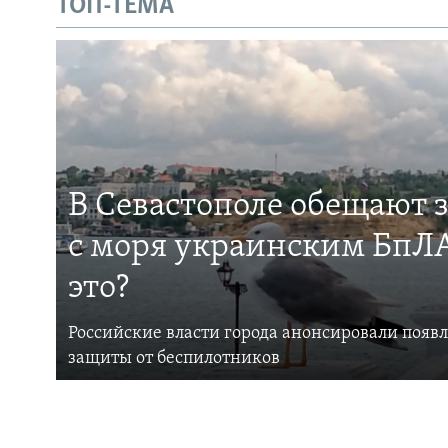
ТОП-ТЕМА
В Севастополе обещают 
с моря украинским БпЛА
это?
Российские власти города анонсировали появ
защиты от беспилотников