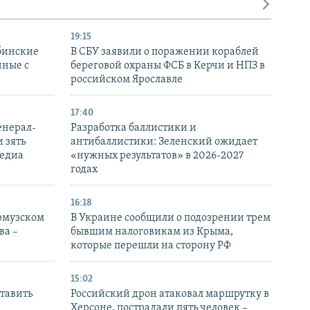
19:15
бинские
В СБУ заявили о поражении кораблей
нные с
береговой охраны ФСБ в Керчи и НПЗ в
российском Ярославле
17:40
енерал-
Разработка баллистики и
 зять
антибаллистики: Зеленский ожидает
медиа
«нужных результатов» в 2026-2027
годах
16:18
Ормузском
В Украине сообщили о подозрении трем
ва –
бывшим налоговикам из Крыма,
которые перешли на сторону РФ
15:02
тавить
Российский дрон атаковал маршрутку в
Херсоне, пострадали пять человек –