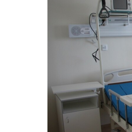
ПОБЕДИТЕЛЕЙ НЕ СУДЯТ?
КРЫМ.НЕПОКОРЕННЫЙ
ELIFBE
УКРАИНСКАЯ ПРОБЛЕМА КРЫМА