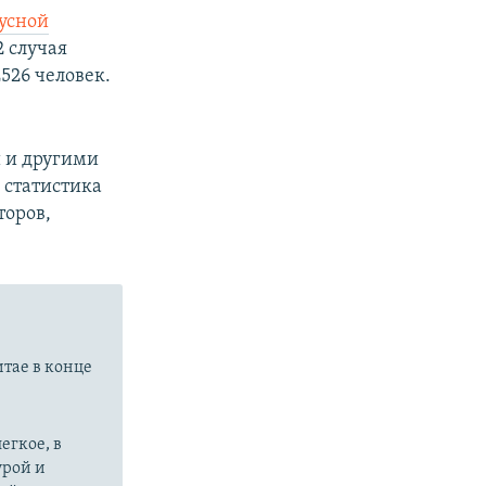
русной
2 случая
526 человек.
 и другими
а статистика
торов,
итае в конце
егкое, в
урой и