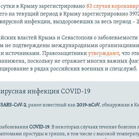
сутки в Крыму зарегистрировано
83 случая коронави
сего на текущий период в Крыму зарегистрировано 397
вирусной инфекции, выздоровевших за весь период – 2
йских властей Крыма и Севастополя о заболеваемости
ом не подтверждены международными организациями
и источниками. Правозащитники
утверждают
, что эт
занижена, поскольку не отражает многих важных фак
цирование в рядах российских военных и спецслужб.
ирусная инфекция COVID-19
с
SARS-CoV-2
, ранее известный как
2019-nCoV
, обнаружили в К
 заболевания
COVID-19
. В некоторых случаях течение болезни л
имптомами простуды и гриппа, в том числе с высокой температ