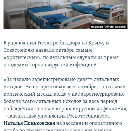
ПРИСОЕДИНЯЙТЕСЬ!
ПОБЕДИТЕЛЕЙ НЕ СУДЯТ?
КРЫМ.НЕПОКОРЕННЫЙ
ELIFBE
УКРАИНСКАЯ ПРОБЛЕМА КРЫМА
В управлении Роспотребнадзора по Крыму и
Все сайты RFE/RL
Севастополю назвали октябрь самым
«критическим» по летальным случаям за время
пандемии коронавирусной инфекцией.
«За неделю зарегистрировано девять летальных
исходов. Но по-прежнему весь октябрь – это самый
критический месяц, когда у нас зарегистрировано
больше всего летальных исходов за весь период
наблюдения за новой коронавирусной инфекцией»,
– сказал глава управления Роспотребнадзора
Наталья Пеньковская
на заседании оперативного
штаба по противодействию распространению