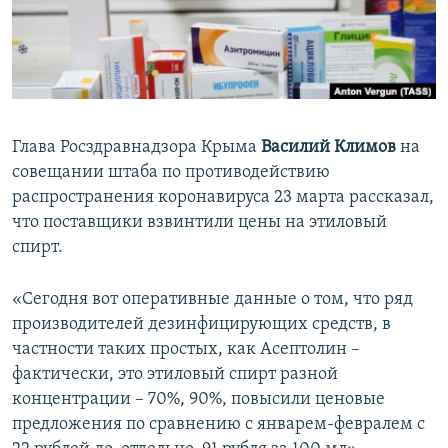
ПРИСОЕДИНЯЙТЕСЬ!
ПОБЕДИТЕЛЕЙ НЕ СУДЯТ?
КРЫМ.НЕПОКОРЕННЫЙ
ELIFBE
УКРАИНСКАЯ ПРОБЛЕМА КРЫМА
Глава Росздравнадзора Крыма
Василий Климов
на
Все сайты RFE/RL
совещании штаба по противодействию
распространения коронавируса 23 марта рассказал,
что поставщики взвинтили цены на этиловый
спирт.
«Сегодня вот оперативные данные о том, что ряд
производителей дезинфицирующих средств, в
частности таких простых, как Асептолин –
фактически, это этиловый спирт разной
концентрации – 70%, 90%, повысили ценовые
предложения по сравнению с январем-февралем с