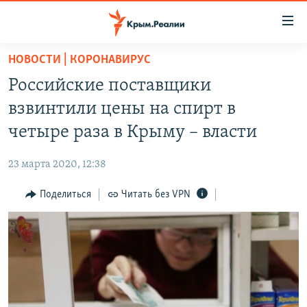
Доступность
ссылки
Вернуться
НОВОСТИ | КОРОНАВИРУС
к
НОВОСТИ
Российские поставщики
основному
СПЕЦПРОЕКТЫ
содержанию
взвинтили цены на спирт в
ВОДА
Вернутся
ГРУЗ 200
четыре раза в Крыму – власти
к
ИСТОРИЯ
КАРТА ВОЕННЫХ ОБЪЕКТОВ КРЫМА
главной
23 марта 2020, 12:38
ЕЩЕ
11 ЛЕТ ОККУПАЦИИ КРЫМА. 11 ИСТОРИЙ СОПРОТИВЛЕНИЯ
навигации
Вернутся
Поделиться
Читать без VPN
РАДІО СВОБОДА
ИНТЕРАКТИВ
к
КАК ОБОЙТИ БЛОКИРОВКУ
ИНФОГРАФИКА
поиску
ТЕЛЕПРОЕКТ КРЫМ.РЕАЛИИ
Українською
СОВЕТЫ ПРАВОЗАЩИТНИКОВ
Qırımtatar
ПРОПАВШИЕ БЕЗ ВЕСТИ