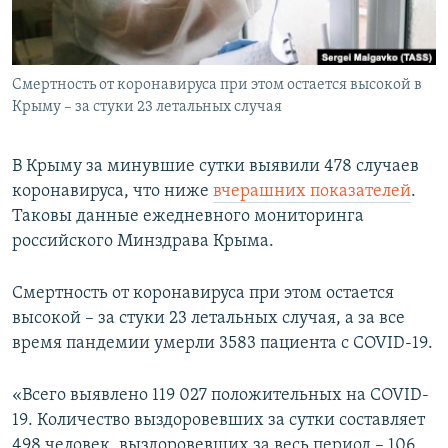
ПРИСОЕДИНЯЙТЕСЬ!
ПОБЕДИТЕЛЕЙ НЕ СУДЯТ?
КРЫМ.НЕПОКОРЕННЫЙ
Смертность от коронавируса при этом остается высокой в
ELIFBE
Крыму – за стуки 23 летальных случая
УКРАИНСКАЯ ПРОБЛЕМА КРЫМА
Все сайты RFE/RL
В Крыму за минувшие сутки выявили 478 случаев
коронавируса, что ниже
вчерашних показателей
.
Таковы данные ежедневного мониторинга
российского Минздрава Крыма.
Смертность от коронавируса при этом остается
высокой – за стуки 23 летальных случая, а за все
время пандемии умерли 3583 пациента с COVID-19.
«Всего выявлено 119 027 положительных на COVID-
19. Количество выздоровевших за сутки составляет
498 человек, выздоровевших за весь период – 106