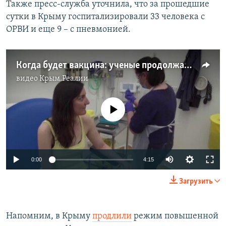
Также пресс-служба уточнила, что за прошедшие
сутки в Крыму госпитализировали 33 человека с
ОРВИ и еще 9 – с пневмонией.
Когда будет вакцина: ученые продолжают изучать новый коронавирус (видео)
видео
Крым.Реалии
No media source currently available
Auto
0:00
4:15
270p
Загрузить
360p
Auto
270p
360p
404p
404p
Напомним, в Крыму
продлили
режим повышенной