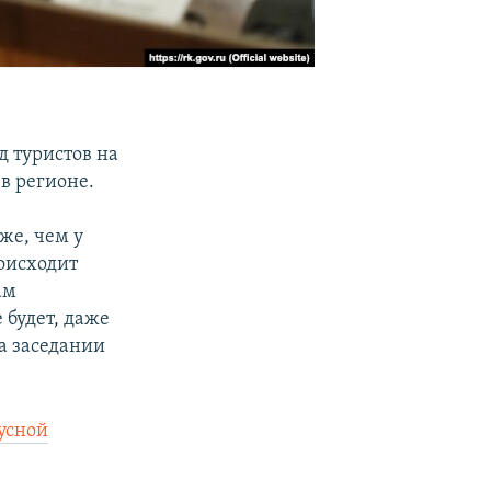
зд туристов на
в регионе.
же, чем у
роисходит
ам
 будет, даже
на заседании
усной