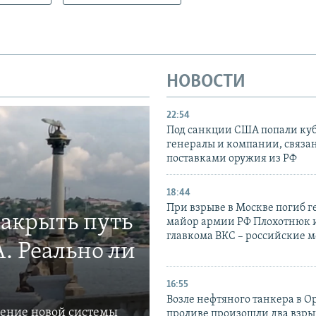
НОВОСТИ
22:54
Под санкции США попали ку
генералы и компании, связа
поставками оружия из РФ
18:44
При взрыве в Москве погиб г
закрыть путь
майор армии РФ Плохотнюк и
главкома ВКС – российские 
. Реально ли
16:55
Возле нефтяного танкера в 
ление новой системы
проливе произошли два взры