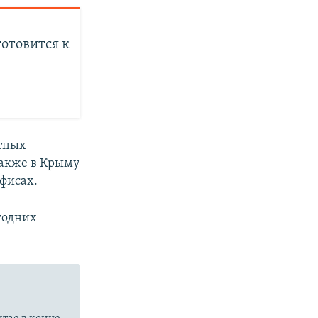
отовится к
тных
Также в Крыму
офисах.
годних