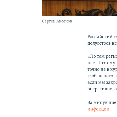
Сергей Аксенов
Российский 
полуостров н
«По тем реги
нас. Поэтому 
точно не в к
глобального п
если мы закро
оперативного
За минувшие 
инфекции.