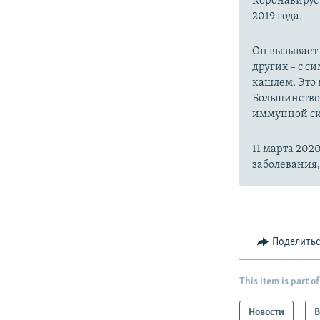
Коронавиру
2019 года.
Он вызывает
других – с с
кашлем. Это 
Большинство
иммунной си
11 марта 20
заболевания
Поделить
This item is part of
Новости
В