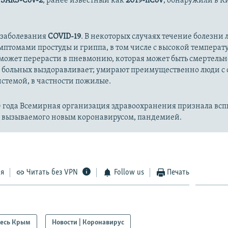
с
SARS-CoV-2
, ранее известный как
2019-nCoV
, обнаружили в К
 заболевания
COVID-19
. В некоторых случаях течение болезни л
имптомами простуды и гриппа, в том числе с высокой температ
может перерасти в пневмонию, которая может быть смертельн
 больных выздоравливает; умирают преимущественно люди с
стемой, в частности пожилые.
20 года Всемирная организация здравоохранения признала вс
, вызываемого новым коронавирусом, пандемией.
ся
Читать без VPN
Follow us
Печать
есь Крым
Новости | Коронавирус