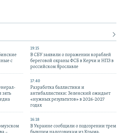
19:15
бинские
В СБУ заявили о поражении кораблей
нные с
береговой охраны ФСБ в Керчи и НПЗ в
российском Ярославле
17:40
енерал-
Разработка баллистики и
 зять
антибаллистики: Зеленский ожидает
медиа
«нужных результатов» в 2026-2027
годах
16:18
Ормузском
В Украине сообщили о подозрении трем
ва –
бывшим налоговикам из Крыма,