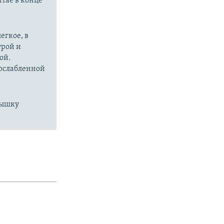
итае в конце
егкое, в
урой и
ой.
 ослабленной
пышку