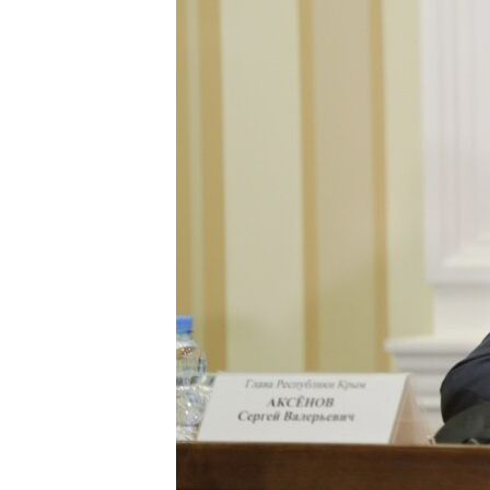
ПОБЕДИТЕЛЕЙ НЕ СУДЯТ?
КРЫМ.НЕПОКОРЕННЫЙ
ELIFBE
УКРАИНСКАЯ ПРОБЛЕМА КРЫМА