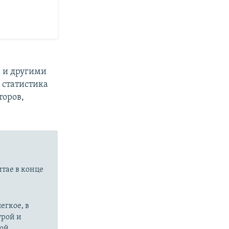
 и другими
 статистика
торов,
итае в конце
егкое, в
урой и
ой.