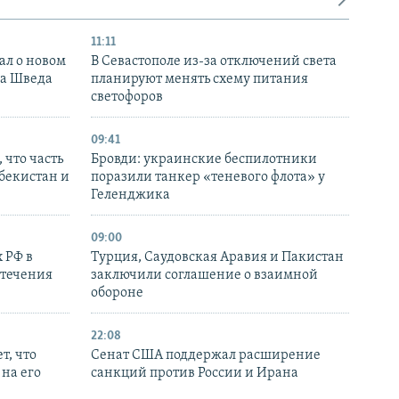
11:11
ал о новом
В Севастополе из-за отключений света
ка Шведа
планируют менять схему питания
светофоров
09:41
 что часть
Бровди: украинские беспилотники
збекистан и
поразили танкер «теневого флота» у
Геленджика
09:00
 РФ в
Турция, Саудовская Аравия и Пакистан
стечения
заключили соглашение о взаимной
обороне
22:08
т, что
Сенат США поддержал расширение
на его
санкций против России и Ирана