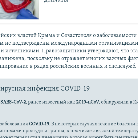
йских властей Крыма и Севастополя о заболеваемости
ом не подтверждены международными организациями
 источниками. Правозащитники утверждают, что эта
занижена, поскольку не отражает многих важных фак
цирование в рядах российских военных и спецслужб.
ирусная инфекция COVID-19
с
SARS-CoV-2
, ранее известный как
2019-nCoV
, обнаружили в К
 заболевания
COVID-19
. В некоторых случаях течение болезни л
имптомами простуды и гриппа, в том числе с высокой температ
может перерасти в пневмонию, которая может быть смертельн