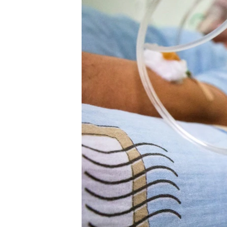
ПОБЕДИТЕЛЕЙ НЕ СУДЯТ?
КРЫМ.НЕПОКОРЕННЫЙ
ELIFBE
УКРАИНСКАЯ ПРОБЛЕМА КРЫМА