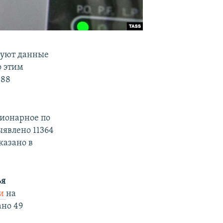
вуют данные
о этим
188
ционарное по
ыявлено 11364
казано в
ья
ии
на
ано 49