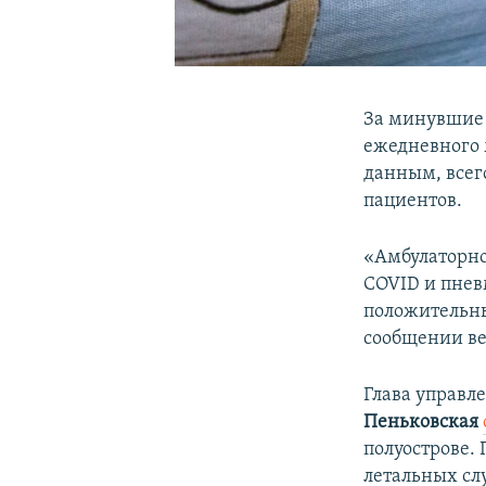
За минувшие 
ежедневного 
данным, всег
пациентов.
«Амбулаторно
COVID и пневм
положительных
сообщении ве
Глава управл
Пеньковская
полуострове. 
летальных слу