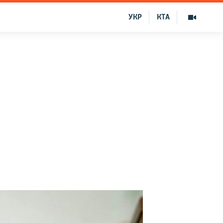
УКР
КТА