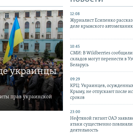
12:08
Журналист Есипенко рассказ
деле крымского автомехани
10:45
СМИ: В Wildberries сообщили,
складов могут перенести в У
Беларусь
где украинцы
09:29
КРЦ: Украинцев, осужденных
Крыму, не отпускают после и
щиты прав украинской
сроков
23:00
Нефтяной гигант ОАЭ заявляе
атаки существенно повлияли 
деятельность