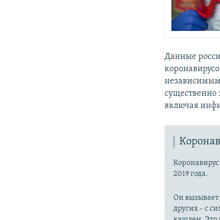
Данные росси
коронавирус
независимыми
существенно 
включая инфи
Коронав
Коронавиру
2019 года.
Он вызывает
других – с с
кашлем. Это 