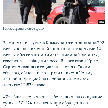
ПРИСОЕДИНЯЙТЕСЬ!
ПОБЕДИТЕЛЕЙ НЕ СУДЯТ?
КРЫМ.НЕПОКОРЕННЫЙ
ELIFBE
Иллюстрационное фото
УКРАИНСКАЯ ПРОБЛЕМА КРЫМА
Все сайты RFE/RL
За минувшие сутки в Крыму зарегистрировано 202
случая коронавирусной инфекции, в том числе 42
случая с бессимптомным течением заболевания,
говорится в сообщении российского главы Крыма
Сергея Аксенова
в социальных сетях. Таким
образом, общее число заразившихся в Крыму
данной инфекцией за период эпидемии уже
достигло 10157 человек.
«Из общего количества заболевших (за минувшие
сутки
– КР
) 124 выявлены при обращении за