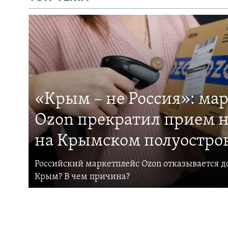
«Крым – не Россия»: ма
Ozon прекратил прием н
на Крымском полуостро
Российский маркетплейс Ozon отказывается до
Крым? В чем причина?