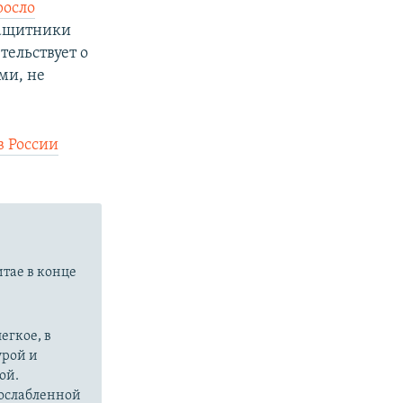
росло
защитники
тельствует о
ми, не
в России
итае в конце
егкое, в
урой и
ой.
 ослабленной