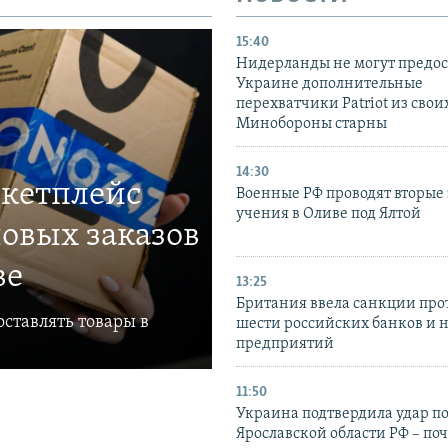
15:40
Нидерланды не могут предос
Украине дополнительные
перехватчики Patriot из своих
Минобороны старны
14:30
ркетплейс
Военные РФ проводят вторые 
учения в Оливе под Ялтой
овых заказов
ве
13:25
Британия ввела санкции про
ставлять товары в
шести российских банков и 
предприятий
11:50
Украина подтвердила удар по
Ярославской области РФ – поч