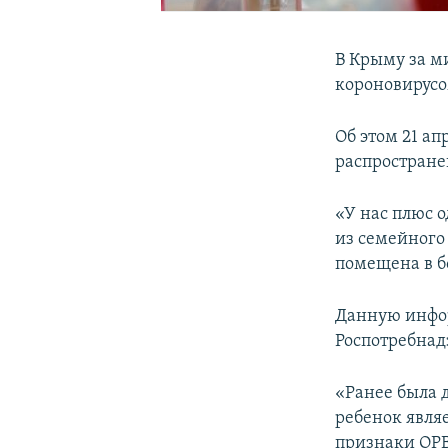
В Крыму за м
короновирусо
Об этом 21 а
распростране
«У нас плюс 
из семейного
помещена в бо
Данную инфор
Роспотребнад
«Ранее была 
ребенок явля
признаки ОРВ