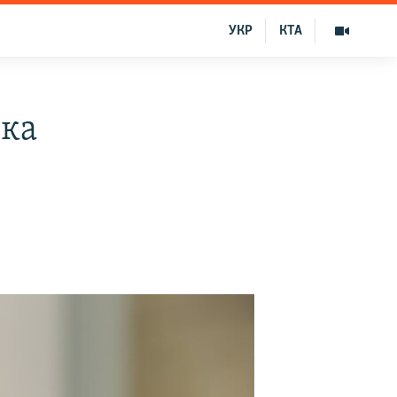
УКР
КТА
нка