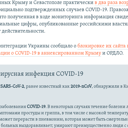
нных Крыму и Севастополе практически
в два раза воз
фициально подтвержденных случаев COVID-19. Право
что полученная в ходе мониторинга информация свиде
циальные цифры, опубликованные российскими властя
т действительности.
интеграции Украины сообщало о
блокировке их сайта 
ации о COVID-19 в аннексированном Крыму
и ОРДЛО.
ирусная инфекция COVID-19
с
SARS-CoV-2
, ранее известный как
2019-nCoV
, обнаружили в К
 заболевания
COVID-19
. В некоторых случаях течение болезни л
имптомами простуды и гриппа, в том числе с высокой температ
может перерасти в пневмонию, которая может быть смертельн
 больных выздоравливает; умирают преимущественно люди с