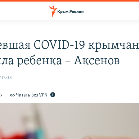
евшая COVID-19 крымча
ила ребенка – Аксенов
 10:03
ся
Читать без VPN