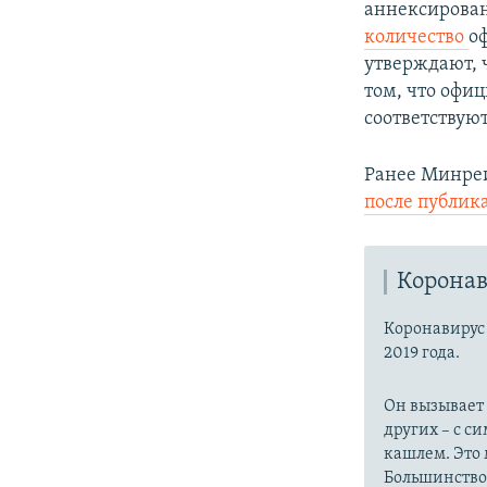
аннексирова
количество
о
утверждают, 
том, что офи
соответствую
Ранее Минре
после публик
Коронав
Коронавиру
2019 года.
Он вызывает
других – с с
кашлем. Это 
Большинство