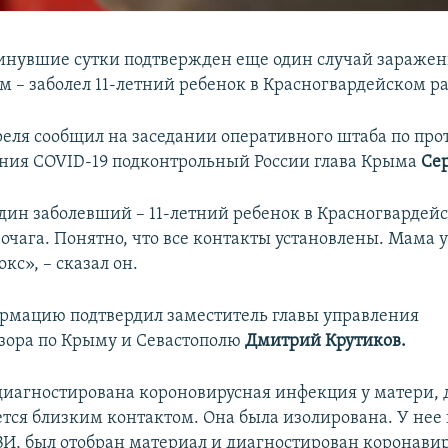
инувшие сутки подтвержден еще один случай зараже
м – заболел 11-летний ребенок в Красногвардейском р
преля сообщил на заседании оперативного штаба по пр
ния COVID-19 подконтрольный России глава Крыма
Се
один заболевший – 11-летний ребенок в Красногвардей
 очага. Понятно, что все контакты установлены. Мама 
кс», – сказал он.
мацию подтвердил заместитель главы управления
зора по Крыму и Севастополю
Дмитрий Крутиков.
диагностирована короновирусная инфекция у матери,
ется близким контактом. Она была изолирована. У нее
И, был отобран материал и диагностирован коронавир