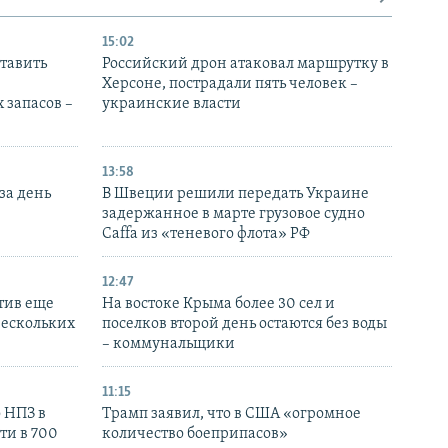
15:02
тавить
Российский дрон атаковал маршрутку в
Херсоне, пострадали пять человек –
 запасов –
украинские власти
13:58
за день
В Швеции решили передать Украине
задержанное в марте грузовое судно
Caffa из «теневого флота» РФ
12:47
тив еще
На востоке Крыма более 30 сел и
нескольких
поселков второй день остаются без воды
– коммунальщики
11:15
 НПЗ в
Трамп заявил, что в США «огромное
ти в 700
количество боеприпасов»