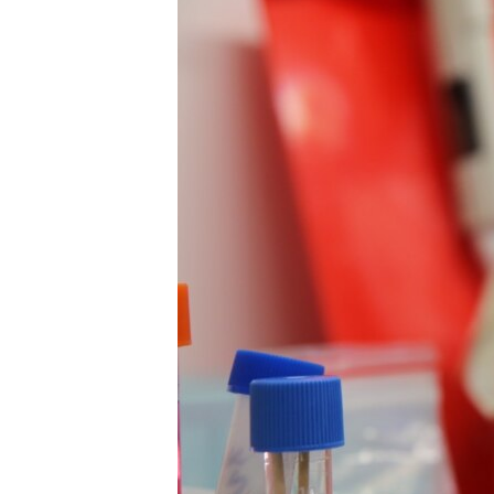
ПОБЕДИТЕЛЕЙ НЕ СУДЯТ?
КРЫМ.НЕПОКОРЕННЫЙ
ELIFBE
УКРАИНСКАЯ ПРОБЛЕМА КРЫМА