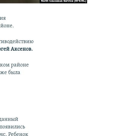
ния
айоне.
отиводействию
ргей Аксенов.
ском районе
уже была
 данный
 появились
ус. Ребенок