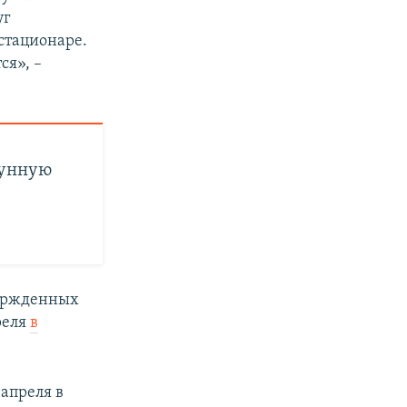
уг
 стационаре.
ся», –
мунную
вержденных
реля
в
 апреля в