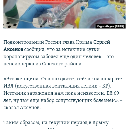
ПРИСОЕДИНЯЙТЕСЬ!
ПОБЕДИТЕЛЕЙ НЕ СУДЯТ?
КРЫМ.НЕПОКОРЕННЫЙ
ELIFBE
УКРАИНСКАЯ ПРОБЛЕМА КРЫМА
Подконтрольный России глава Крыма
Сергей
Все сайты RFE/RL
Аксенов
сообщил, что за истекшие сутки
коронавирусом заболел еще один человек – это
пенсионерка из Сакского района.
«Это женщина. Она находится сейчас на аппарате
ИВЛ (искусственная вентиляция легких – КР).
Источник заражения нам пока неизвестен. Ей 69
лет, ну там еще набор сопутствующих болезней», –
сказал Аксенов.
Таким образом, на текущий период в Крыму