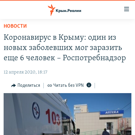
Доступность
ссылки
Вернуться
НОВОСТИ
к
НОВОСТИ
Коронавирус в Крыму: один из
основному
СПЕЦПРОЕКТЫ
содержанию
новых заболевших мог заразить
ВОДА
Вернутся
ГРУЗ 200
еще 6 человек – Роспотребнадзор
к
ИСТОРИЯ
КАРТА ВОЕННЫХ ОБЪЕКТОВ КРЫМА
главной
12 апреля 2020, 18:17
ЕЩЕ
11 ЛЕТ ОККУПАЦИИ КРЫМА. 11 ИСТОРИЙ СОПРОТИВЛЕНИЯ
навигации
Вернутся
Поделиться
Читать без VPN
РАДІО СВОБОДА
ИНТЕРАКТИВ
к
КАК ОБОЙТИ БЛОКИРОВКУ
ИНФОГРАФИКА
поиску
ТЕЛЕПРОЕКТ КРЫМ.РЕАЛИИ
Українською
СОВЕТЫ ПРАВОЗАЩИТНИКОВ
Qırımtatar
ПРОПАВШИЕ БЕЗ ВЕСТИ