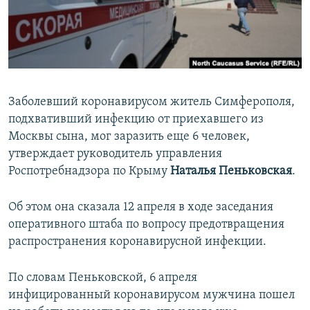
ПРИСОЕДИНЯЙТЕСЬ!
ПОБЕДИТЕЛЕЙ НЕ СУДЯТ?
КРЫМ.НЕПОКОРЕННЫЙ
ELIFBE
УКРАИНСКАЯ ПРОБЛЕМА КРЫМА
Заболевший коронавирусом житель Симферополя,
Все сайты RFE/RL
подхвативший инфекцию от приехавшего из
Москвы сына, мог заразить еще 6 человек,
утверждает руководитель управления
Роспотребнадзора по Крыму
Наталья Пеньковская
.
Об этом она сказала 12 апреля в ходе заседания
оперативного штаба по вопросу предотвращения
распространения коронавирусной инфекции.
По словам Пеньковской, 6 апреля
инфицированный коронавирусом мужчина пошел