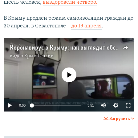
шесть человек,
выздоровели четверо.
В Крыму продлен режим самоизоляции граждан до
30 апреля, в Севастополе –
до 19 апреля
.
Коронавирус в Крыму: как выглядит обсерватор под Евпаторией (видео)
видео
Крым.Реалии
No media source currently available
Auto
0:00
3:51
270p
Загрузить
360p
Auto
270p
360p
404p
404p