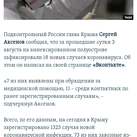
ПРИСОЕДИНЯЙТЕСЬ!
ПОБЕДИТЕЛЕЙ НЕ СУДЯТ?
КРЫМ.НЕПОКОРЕННЫЙ
ELIFBE
Подконтрольный России глава Крыма
Сергей
УКРАИНСКАЯ ПРОБЛЕМА КРЫМА
Аксенов
сообщил, что за прошедшие сутки 3
Все сайты RFE/RL
августа на аннексированном полуострове
зафиксировали 18 новых случаев коронавируса. Об
этом он написал на своей странице
«Вконтакте»
.
«7 из них выявлены при обращении за
медицинской помощью, 11 – среди контактных по
ранее зарегистрированным случаям», –
подчеркнул Аксенов.
Всего, по его данным, на сегодня в Крыму
зарегистрировано 1323 случая новой
коронавирусной инфекции. 73 из них завозные из-