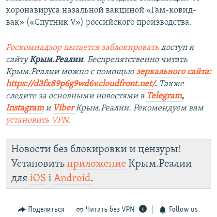
коронавируса назальной вакциной «Гам-ковид-
вак» («Спутник V») российского производства.
Роскомнадзор пытается заблокировать
доступ к
сайту
Крым.Реалии
.
Беспрепятственно читать
Крым.Реалии можно с помощью
зеркального сайта:
https://d3fx89p6g9wd6v.cloudfront.net/
. ​
Также
следите за основными новостями в
Telegram
,
Instagram
и
Viber
Крым.Реалии. Рекомендуем вам
установить
VPN
.
Новости без блокировки и цензуры!
Установить
приложение
Крым.Реалии
для
iOS
і
Android
.
Поделиться
Читать без VPN
Follow us