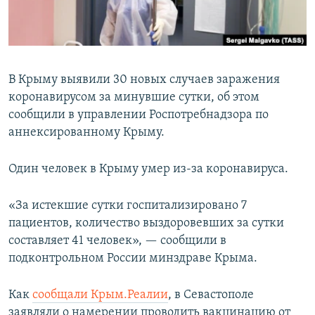
ПРИСОЕДИНЯЙТЕСЬ!
ПОБЕДИТЕЛЕЙ НЕ СУДЯТ?
КРЫМ.НЕПОКОРЕННЫЙ
ELIFBE
В Крыму выявили 30 новых случаев заражения
УКРАИНСКАЯ ПРОБЛЕМА КРЫМА
коронавирусом за минувшие сутки, об этом
Все сайты RFE/RL
сообщили в управлении Роспотребнадзора по
аннексированному Крыму.
Один человек в Крыму умер из-за коронавируса.
«За истекшие сутки госпитализировано 7
пациентов, количество выздоровевших за сутки
составляет 41 человек», — сообщили в
подконтрольном России минздраве Крыма.
Как
сообщали Крым.Реалии
, в Севастополе
заявляли о намерении проводить вакцинацию от