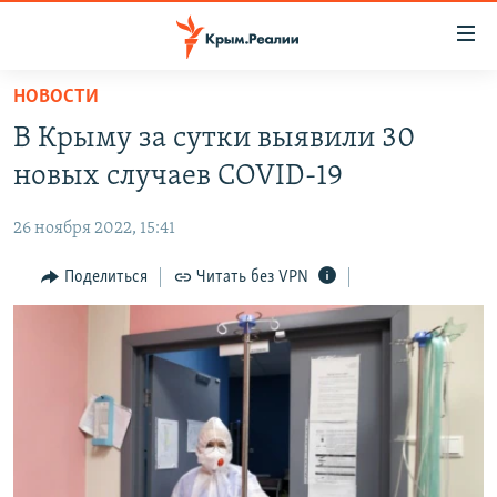
Доступность
ссылки
Вернуться
НОВОСТИ
к
НОВОСТИ
В Крыму за сутки выявили 30
основному
СПЕЦПРОЕКТЫ
содержанию
новых случаев COVID-19
ВОДА
Вернутся
ГРУЗ 200
к
26 ноября 2022, 15:41
ИСТОРИЯ
КАРТА ВОЕННЫХ ОБЪЕКТОВ КРЫМА
главной
ЕЩЕ
Поделиться
Читать без VPN
11 ЛЕТ ОККУПАЦИИ КРЫМА. 11 ИСТОРИЙ СОПРОТИВЛЕНИЯ
навигации
Вернутся
РАДІО СВОБОДА
ИНТЕРАКТИВ
к
КАК ОБОЙТИ БЛОКИРОВКУ
ИНФОГРАФИКА
поиску
ТЕЛЕПРОЕКТ КРЫМ.РЕАЛИИ
Українською
СОВЕТЫ ПРАВОЗАЩИТНИКОВ
Qırımtatar
ПРОПАВШИЕ БЕЗ ВЕСТИ