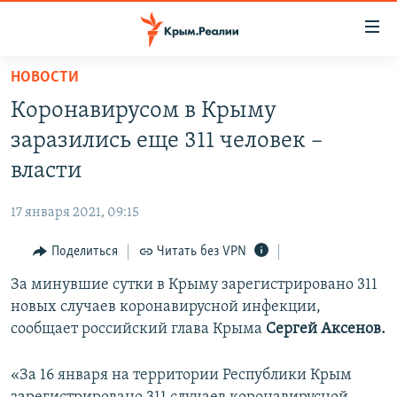
Доступность
ссылки
Вернуться
НОВОСТИ
к
НОВОСТИ
Коронавирусом в Крыму
основному
СПЕЦПРОЕКТЫ
содержанию
заразились еще 311 человек –
ВОДА
Вернутся
ГРУЗ 200
власти
к
ИСТОРИЯ
КАРТА ВОЕННЫХ ОБЪЕКТОВ КРЫМА
главной
17 января 2021, 09:15
ЕЩЕ
11 ЛЕТ ОККУПАЦИИ КРЫМА. 11 ИСТОРИЙ СОПРОТИВЛЕНИЯ
навигации
Вернутся
Поделиться
Читать без VPN
РАДІО СВОБОДА
ИНТЕРАКТИВ
к
За минувшие сутки в Крыму зарегистрировано 311
КАК ОБОЙТИ БЛОКИРОВКУ
ИНФОГРАФИКА
поиску
новых случаев коронавирусной инфекции,
ТЕЛЕПРОЕКТ КРЫМ.РЕАЛИИ
сообщает российский глава Крыма
Сергей Аксенов.
Українською
СОВЕТЫ ПРАВОЗАЩИТНИКОВ
Qırımtatar
«За 16 января на территории Республики Крым
ПРОПАВШИЕ БЕЗ ВЕСТИ