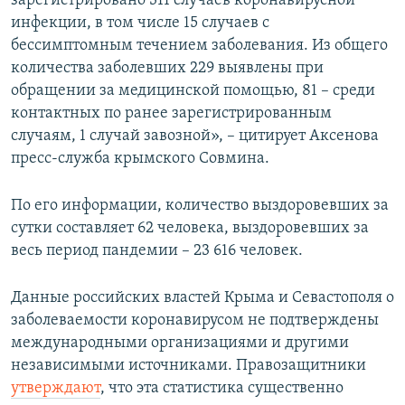
зарегистрировано 311 случаев коронавирусной
ПРИСОЕДИНЯЙТЕСЬ!
ПОБЕДИТЕЛЕЙ НЕ СУДЯТ?
инфекции, в том числе 15 случаев с
бессимптомным течением заболевания. Из общего
КРЫМ.НЕПОКОРЕННЫЙ
количества заболевших 229 выявлены при
ELIFBE
обращении за медицинской помощью, 81 – среди
контактных по ранее зарегистрированным
УКРАИНСКАЯ ПРОБЛЕМА КРЫМА
случаям, 1 случай завозной», – цитирует Аксенова
Все сайты RFE/RL
пресс-служба крымского Совмина.
По его информации, количество выздоровевших за
сутки составляет 62 человека, выздоровевших за
весь период пандемии – 23 616 человек.
Данные российских властей Крыма и Севастополя о
заболеваемости коронавирусом не подтверждены
международными организациями и другими
независимыми источниками. Правозащитники
утверждают
, что эта статистика существенно