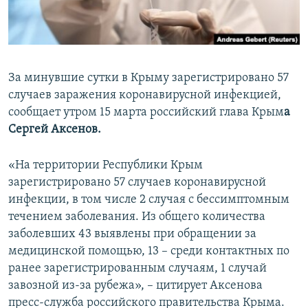
ПРИСОЕДИНЯЙТЕСЬ!
ПОБЕДИТЕЛЕЙ НЕ СУДЯТ?
КРЫМ.НЕПОКОРЕННЫЙ
ELIFBE
За минувшие сутки в Крыму зарегистрировано 57
УКРАИНСКАЯ ПРОБЛЕМА КРЫМА
случаев заражения коронавирусной инфекцией,
Все сайты RFE/RL
сообщает утром 15 марта российский глава Крым
а
Сергей Аксенов.
«На территории Республики Крым
зарегистрировано 57 случаев коронавирусной
инфекции, в том числе 2 случая с бессимптомным
течением заболевания. Из общего количества
заболевших 43 выявлены при обращении за
медицинской помощью, 13 – среди контактных по
ранее зарегистрированным случаям, 1 случай
завозной из-за рубежа», – цитирует Аксенова
пресс-служба российского правительства Крыма.