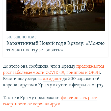
БОЛЬШЕ ПО ТЕМЕ:
Карантинный Новый год в Крыму: «Можно
только посочувствовать»
До этого она сообщила, что в Крыму
продолжается
рост заболеваемости COVID-19, гриппом и ОРВИ
.
Власти полуострова
ожидают
до 500 заражений
коронавирусом в Крыму в сутки к февралю-марту.
Также в Крыму продолжают
фиксировать рост
смертности от коронавируса
.