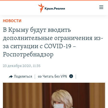
Доступность
ссылки
Вернуться
НОВОСТИ
к
НОВОСТИ
В Крыму будут вводить
основному
СПЕЦПРОЕКТЫ
содержанию
дополнительные ограничения из-
ВОДА
Вернутся
ГРУЗ 200
за ситуации с COVID-19 –
к
ИСТОРИЯ
КАРТА ВОЕННЫХ ОБЪЕКТОВ КРЫМА
Роспотребнадзор
главной
ЕЩЕ
11 ЛЕТ ОККУПАЦИИ КРЫМА. 11 ИСТОРИЙ СОПРОТИВЛЕНИЯ
навигации
23 декабря 2020, 11:35
Вернутся
РАДІО СВОБОДА
ИНТЕРАКТИВ
к
Поделиться
Читать без VPN
КАК ОБОЙТИ БЛОКИРОВКУ
ИНФОГРАФИКА
поиску
ТЕЛЕПРОЕКТ КРЫМ.РЕАЛИИ
Українською
СОВЕТЫ ПРАВОЗАЩИТНИКОВ
Qırımtatar
ПРОПАВШИЕ БЕЗ ВЕСТИ