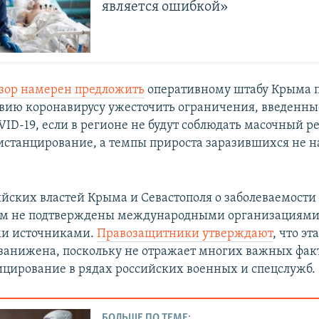
является ошибкой»
зор намерен предложить
оперативному штабу Крыма 
вию коронавирусу ужесточить ограничения, введенные
ID-19, если в регионе не будут соблюдать масочный 
истанцирование, а темпы прироста заразившихся не н
йских властей Крыма и Севастополя о заболеваемости
ом не подтверждены международными организациями
и источниками.
Правозащитники утверждают
, что эт
занижена, поскольку не отражает многих важных фак
цирование в рядах российских военных и спецслужб.
БОЛЬШЕ ПО ТЕМЕ: