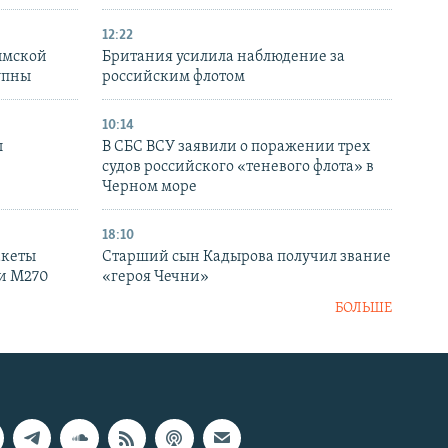
12:22
ымской
Британия усилила наблюдение за
упны
российским флотом
10:14
ы
В СБС ВСУ заявили о поражении трех
судов российского «теневого флота» в
Черном море
18:10
акеты
Старший сын Кадырова получил звание
ки M270
«героя Чечни»
БОЛЬШЕ