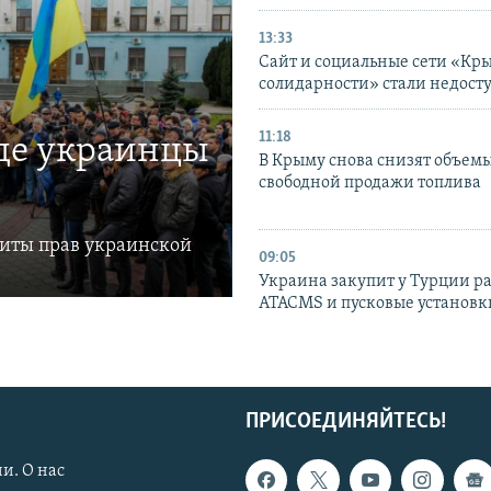
13:33
Сайт и социальные сети «Кр
солидарности» стали недост
11:18
где украинцы
В Крыму снова снизят объем
свободной продажи топлива
щиты прав украинской
09:05
Украина закупит у Турции р
ATACMS и пусковые установ
ПРИСОЕДИНЯЙТЕСЬ!
и. О нас