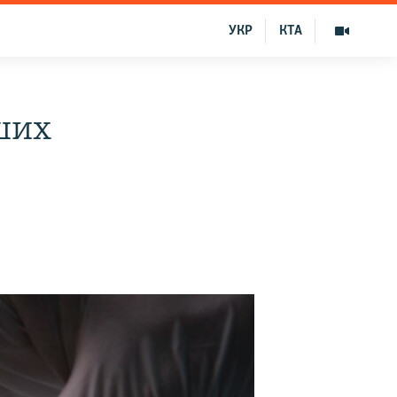
УКР
КТА
ших