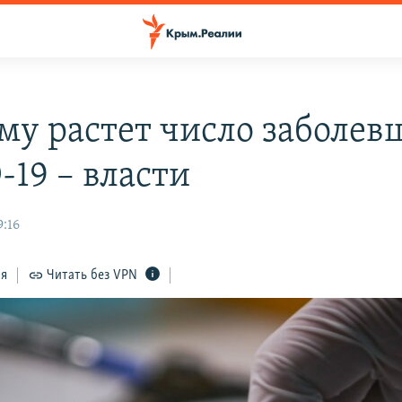
му растет число заболев
-19 – власти
9:16
ся
Читать без VPN