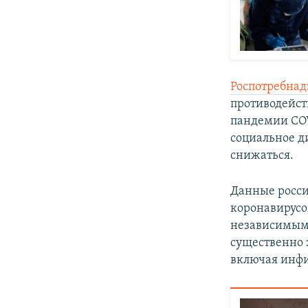
Роспотребнад
противодейст
пандемии COV
социальное д
снижаться.
Данные росси
коронавирус
независимым
существенно 
включая инфи