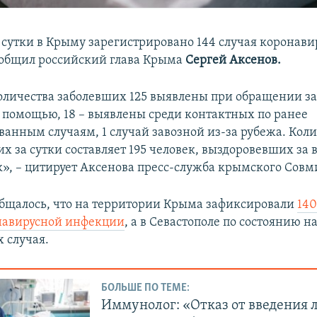
сутки в Крыму зарегистрировано 144 случая коронави
общил российский глава Крыма
Сергей Аксенов.
оличества заболевших 125 выявлены при обращении з
помощью, 18 – выявлены среди контактных по ранее
ванным случаям, 1 случай завозной из-за рубежа. Кол
 за сутки составляет 195 человек, выздоровевших за в
ек», – цитирует Аксенова пресс-служба крымского Совм
бщалось, что на территории Крыма зафиксировали
14
навирусной инфекции
, а в Севастополе по состоянию н
 случая.
БОЛЬШЕ ПО ТЕМЕ:
Иммунолог: «Отказ от введения 