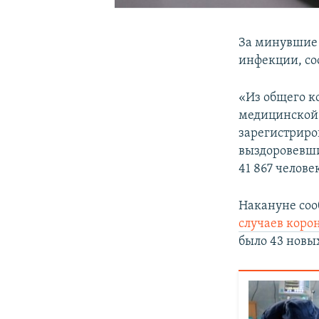
За минувшие 
инфекции, со
«Из общего к
медицинской 
зарегистриро
выздоровевших
41 867 челов
Накануне соо
случаев коро
было 43 новых