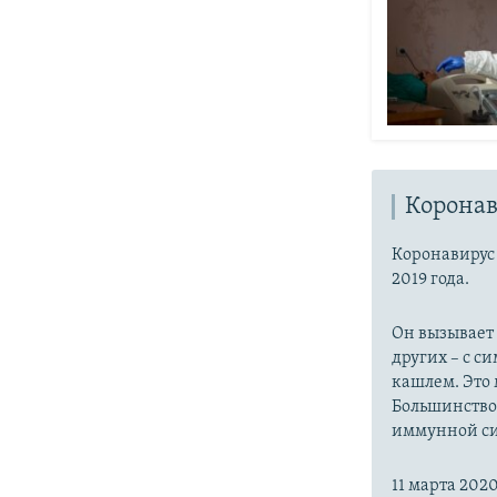
Коронав
Коронавиру
2019 года.
Он вызывает
других – с с
кашлем. Это 
Большинство
иммунной си
11 марта 20