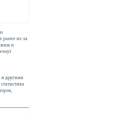
по
 ранее из-за
режим и
ачнут
 и другими
а статистика
торов,