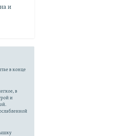
на и
итае в конце
егкое, в
урой и
ой.
 ослабленной
пышку