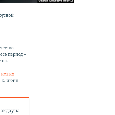
русной
а
ичество
есь период –
ина.
0 новых
а 15 июня
локдауна