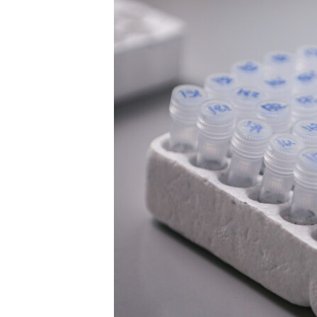
ПОБЕДИТЕЛЕЙ НЕ СУДЯТ?
КРЫМ.НЕПОКОРЕННЫЙ
ELIFBE
УКРАИНСКАЯ ПРОБЛЕМА КРЫМА