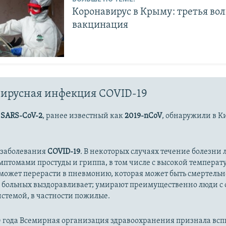
Коронавирус в Крыму: третья вол
вакцинация
ирусная инфекция COVID-19
с
SARS-CoV-2
, ранее известный как
2019-nCoV
, обнаружили в К
 заболевания
COVID-19
. В некоторых случаях течение болезни л
имптомами простуды и гриппа, в том числе с высокой температ
может перерасти в пневмонию, которая может быть смертельн
 больных выздоравливает; умирают преимущественно люди с
стемой, в частности пожилые.
20 года Всемирная организация здравоохранения признала вс