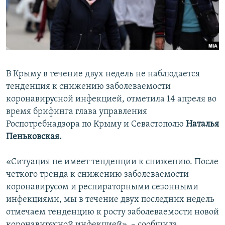
ПРИСОЕДИНЯЙТЕСЬ!
ПОБЕДИТЕЛЕЙ НЕ СУДЯТ?
КРЫМ.НЕПОКОРЕННЫЙ
ELIFBE
УКРАИНСКАЯ ПРОБЛЕМА КРЫМА
В Крыму в течение двух недель не наблюдается
Все сайты RFE/RL
тенденция к снижению заболеваемости
коронавирусной инфекцией, отметила 14 апреля во
время брифинга глава управления
Роспотребнадзора по Крыму и Севастополю
Наталья
Пеньковская.
«Ситуация не имеет тенденции к снижению. После
четкого тренда к снижению заболеваемости
коронавирусом и респираторными сезонными
инфекциями, мы в течение двух последних недель
отмечаем тенденцию к росту заболеваемости новой
коронавирусной инфекцией», – сообщила