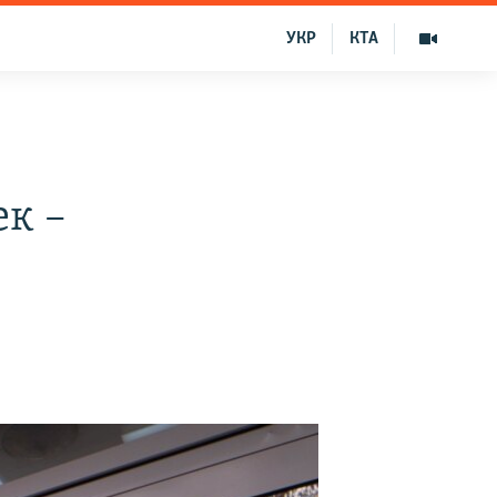
УКР
КТА
ек –