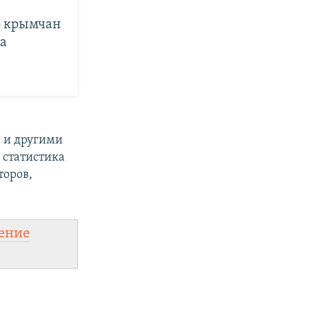
о крымчан
а
 и другими
а статистика
торов,
ение