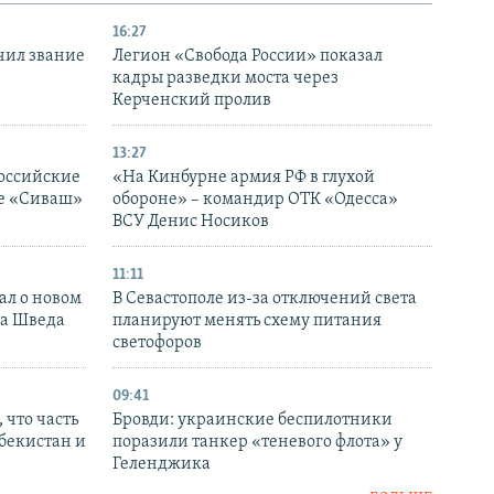
16:27
чил звание
Легион «Свобода России» показал
кадры разведки моста через
Керченский пролив
13:27
оссийские
«На Кинбурне армия РФ в глухой
ке «Сиваш»
обороне» – командир ОТК «Одесса»
ВСУ Денис Носиков
11:11
ал о новом
В Севастополе из-за отключений света
ка Шведа
планируют менять схему питания
светофоров
09:41
 что часть
Бровди: украинские беспилотники
збекистан и
поразили танкер «теневого флота» у
Геленджика