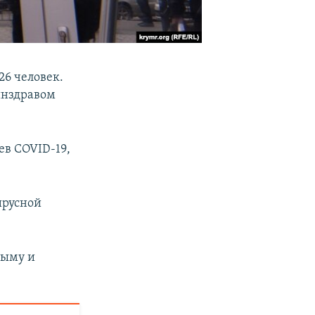
26 человек.
инздравом
ев COVID-19,
ирусной
рыму и