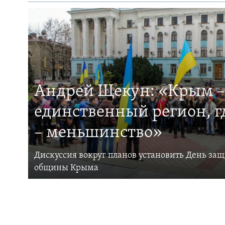
Андрей Щекун: «Крым –
единственный регион, 
– меньшинство»
Дискуссия вокруг планов установить День за
общины Крыма