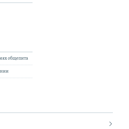
ниях общепита
янии