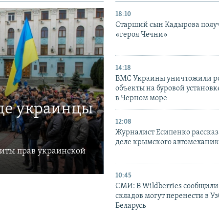
18:10
Старший сын Кадырова полу
«героя Чечни»
14:18
ВМС Украины уничтожили р
объекты на буровой установ
в Черном море
где украинцы
12:08
Журналист Есипенко рассказ
деле крымского автомехани
щиты прав украинской
10:45
СМИ: В Wildberries сообщили,
складов могут перенести в У
Беларусь