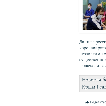
Данные росси
коронавирус
независимым
существенно 
включая инфи
Новости б
Крым.Реа
Поделить