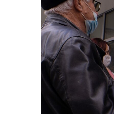
ПОБЕДИТЕЛЕЙ НЕ СУДЯТ?
КРЫМ.НЕПОКОРЕННЫЙ
ELIFBE
УКРАИНСКАЯ ПРОБЛЕМА КРЫМА