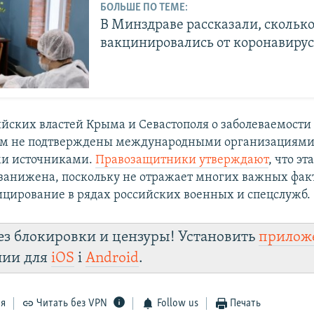
БОЛЬШЕ ПО ТЕМЕ:
В Минздраве рассказали, скольк
вакцинировались от коронавирус
йских властей Крыма и Севастополя о заболеваемости
ом не подтверждены международными организациями
и источниками.
Правозащитники утверждают
, что эт
занижена, поскольку не отражает многих важных фак
цирование в рядах российских военных и спецслужб.
ез блокировки и цензуры! Установить
прилож
лии для
iOS
і
Android
.
ся
Читать без VPN
Follow us
Печать