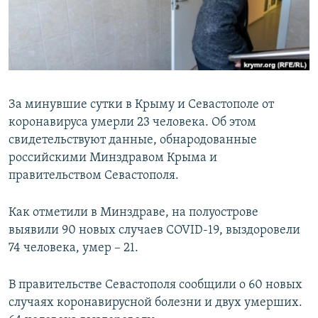
ПРИСОЕДИНЯЙТЕСЬ!
ПОБЕДИТЕЛЕЙ НЕ СУДЯТ?
КРЫМ.НЕПОКОРЕННЫЙ
ELIFBE
УКРАИНСКАЯ ПРОБЛЕМА КРЫМА
За минувшие сутки в Крыму и Севастополе от
Все сайты RFE/RL
коронавируса умерли 23 человека. Об этом
свидетельствуют данные, обнародованные
российскими Минздравом Крыма и
правительством Севастополя.
Как отметили в Минздраве, на полуострове
выявили 90 новых случаев COVID-19, выздоровели
74 человека, умер – 21.
В правительстве Севастополя сообщили о 60 новых
случаях коронавирусной болезни и двух умерших.