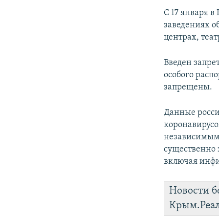
С 17 января 
заведениях о
центрах, теа
Введен запре
особого расп
запрещены.
Данные росси
коронавирус
независимым
существенно 
включая инфи
Новости б
Крым.Реа