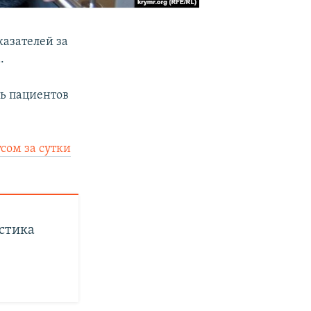
казателей за
.
ь пациентов
сом за сутки
истика