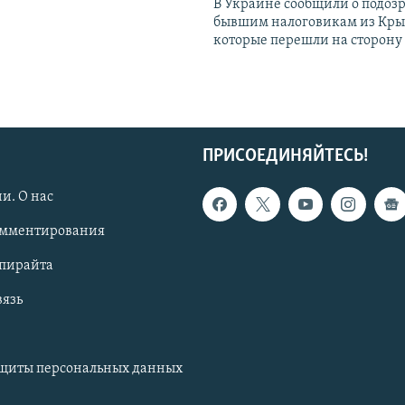
В Украине сообщили о подоз
бывшим налоговикам из Кры
которые перешли на сторону
ПРИСОЕДИНЯЙТЕСЬ!
и. О нас
омментирования
опирайта
вязь
ащиты персональных данных