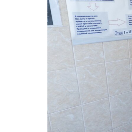
ПОБЕДИТЕЛЕЙ НЕ СУДЯТ?
КРЫМ.НЕПОКОРЕННЫЙ
ELIFBE
УКРАИНСКАЯ ПРОБЛЕМА КРЫМА