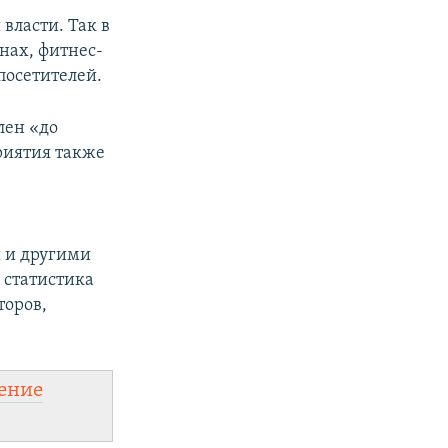
 власти. Так в
нах, фитнес-
посетителей.
лен «до
риятия также
 и другими
а статистика
торов,
ение