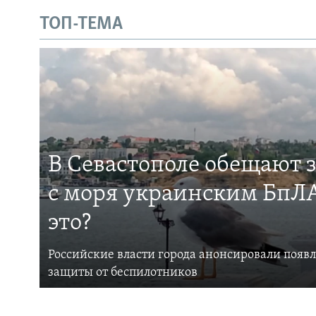
ТОП-ТЕМА
В Севастополе обещают 
с моря украинским БпЛА
это?
Российские власти города анонсировали появ
защиты от беспилотников