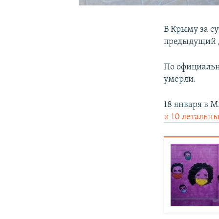
В Крыму за су
предыдущий д
По официальн
умерли.
18 января в 
и 10 летальн