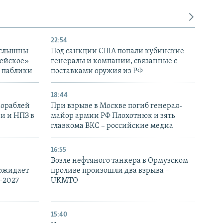
22:54
 слышны
Под санкции США попали кубинские
дейское»
генералы и компании, связанные с
– паблики
поставками оружия из РФ
18:44
кораблей
При взрыве в Москве погиб генерал-
и и НПЗ в
майор армии РФ Плохотнюк и зять
главкома ВКС – российские медиа
16:55
Возле нефтяного танкера в Ормузском
 ожидает
проливе произошли два взрыва –
-2027
UKMTO
15:40