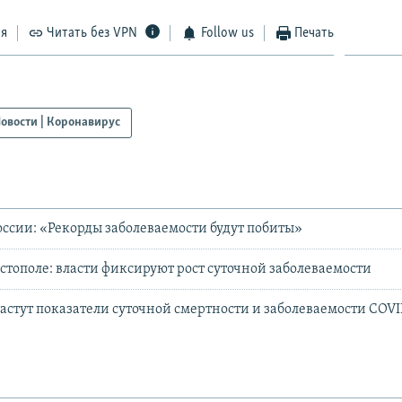
ся
Читать без VPN
Follow us
Печать
овости | Коронавирус
ссии: «Рекорды заболеваемости будут побиты»
астополе: власти фиксируют рост суточной заболеваемости
растут показатели суточной смертности и заболеваемости COVID