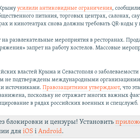
в Крыму
усилили антиковидные ограничения
, сообщили
бщественного питания, торговых центрах, салонах, сау
трах и кинотеатрах снова должны требовать QR-коды у 
т на развлекательные мероприятия в ресторанах. Прод
оряжения» запрет на работу хостелов. Массовые мероп
йских властей Крыма и Севастополя о заболеваемости
ом не подтверждены международными организациями
и источниками.
Правозащитники утверждают
, что эт
занижена, поскольку не отражает многих важных фак
цирование в рядах российских военных и спецслужб.
ез блокировки и цензуры! Установить
прилож
лии для
iOS
і
Android
.