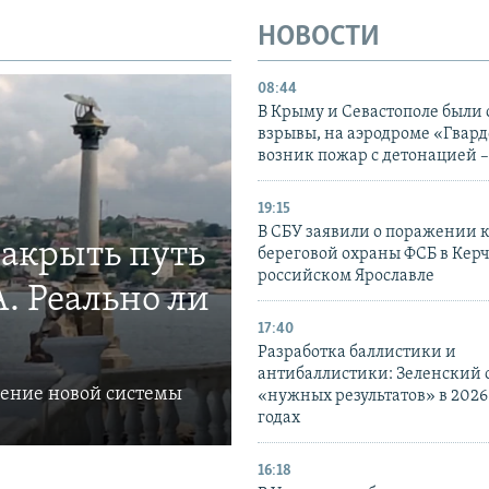
НОВОСТИ
08:44
В Крыму и Севастополе были
взрывы, на аэродроме «Гвар
возник пожар с детонацией 
19:15
В СБУ заявили о поражении 
закрыть путь
береговой охраны ФСБ в Керч
российском Ярославле
. Реально ли
17:40
Разработка баллистики и
антибаллистики: Зеленский
ление новой системы
«нужных результатов» в 2026
годах
16:18