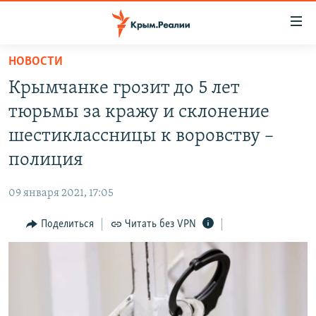
Доступность
ссылки
Вернуться
НОВОСТИ
к
НОВОСТИ
Крымчанке грозит до 5 лет
основному
СПЕЦПРОЕКТЫ
содержанию
тюрьмы за кражу и склонение
ВОДА
Вернутся
ГРУЗ 200
шестиклассницы к воровству –
к
ИСТОРИЯ
КАРТА ВОЕННЫХ ОБЪЕКТОВ КРЫМА
полиция
главной
ЕЩЕ
11 ЛЕТ ОККУПАЦИИ КРЫМА. 11 ИСТОРИЙ СОПРОТИВЛЕНИЯ
навигации
09 января 2021, 17:05
Вернутся
РАДІО СВОБОДА
ИНТЕРАКТИВ
к
Поделиться
Читать без VPN
КАК ОБОЙТИ БЛОКИРОВКУ
ИНФОГРАФИКА
поиску
ТЕЛЕПРОЕКТ КРЫМ.РЕАЛИИ
Українською
СОВЕТЫ ПРАВОЗАЩИТНИКОВ
Qırımtatar
ПРОПАВШИЕ БЕЗ ВЕСТИ